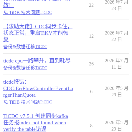
2026 年7 月
教！
22
23 日
🪐 TiDB 技术问题
TiCDC
【求助大佬】CDC同步卡住，
状态正常，重启TiKV才能恢
2026 年7 月
12
复
22 日
备份&数据迁移
TiCDC
ticdc cpu一路攀升，直到耗尽
2026 年7 月
26
11 日
备份&数据迁移
TiCDC
ticdc报错：
CDC:ErrFlowControllerEventLa
2026 年5 月
6
rgerThanQuota
29 日
🪐 TiDB 技术问题
TiCDC
TiCDC v7.5.1 创建同步kafka
任务报index not found when
2026 年5 月
8
verify the table错误
29 日