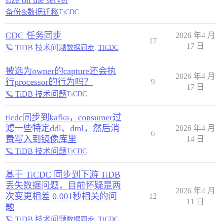
size on the server
备份&数据迁移
TiCDC
CDC 任务同步
2026 年4 月
17
17 日
🪐 TiDB 技术问题
数据同步
,
TiCDC
被选为owner的capture还会执
2026 年4 月
行processor的行为吗？
9
17 日
🪐 TiDB 技术问题
TiCDC
ticdc同步到kafka，consumer过
滤一些特定ddl、dml，然后消
2026 年4 月
6
费写入到镜像库里
14 日
🪐 TiDB 技术问题
TiCDC
基于 TiCDC 同步到下游 TiDB
丢失数据问题，目前怀疑是两
2026 年4 月
次变更相差 0.001秒相关的问
12
11 日
题
🪐 TiDB 技术问题
数据同步
,
TiCDC