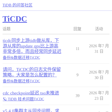
TiDB 的问答社区
TiCDC
话题
回复
活动
ticdc同步上游tidb做从库，下
游从库的update qps比上游高
2026 年7 月
11
非常多倍，而且经常同步延迟
31 日
备份&数据迁移
TiCDC
请问，TiCDC的日志文件保留
2026 年7 月
策略，大家是怎么配置的？
9
30 日
备份&数据迁移
TiCDC
cdc checkpoint延迟 tso未推进
2026 年7 月
39
23 日
🪐 TiDB 技术问题
TiCDC
v5.4.0集群主从同步问题，求