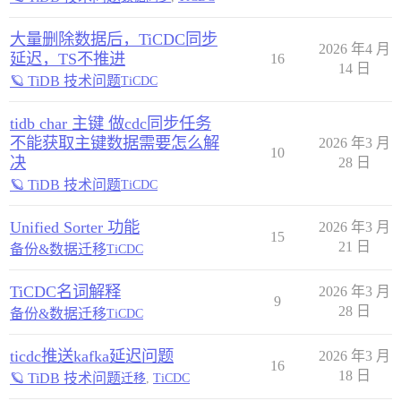
大量删除数据后，TiCDC同步
2026 年4 月
延迟，TS不推进
16
14 日
🪐 TiDB 技术问题
TiCDC
tidb char 主键 做cdc同步任务
不能获取主键数据需要怎么解
2026 年3 月
10
决
28 日
🪐 TiDB 技术问题
TiCDC
Unified Sorter 功能
2026 年3 月
15
21 日
备份&数据迁移
TiCDC
TiCDC名词解释
2026 年3 月
9
28 日
备份&数据迁移
TiCDC
ticdc推送kafka延迟问题
2026 年3 月
16
18 日
🪐 TiDB 技术问题
迁移
,
TiCDC