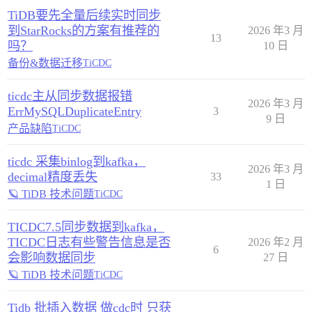
TiDB要先全量后续实时同步
到StarRocks的方案有推荐的
2026 年3 月
13
吗？
10 日
备份&数据迁移
TiCDC
ticdc主从同步数据报错
2026 年3 月
ErrMySQLDuplicateEntry
3
9 日
产品缺陷
TiCDC
ticdc 采集binlog到kafka，
2026 年3 月
decimal精度丢失
33
1 日
🪐 TiDB 技术问题
TiCDC
TICDC7.5同步数据到kafka，
TICDC日志有些警告信息是否
2026 年2 月
6
会影响数据同步
27 日
🪐 TiDB 技术问题
TiCDC
Tidb 批插入数据 做cdc时 只获