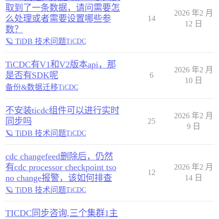
取到了一条数据，请问需要怎
2026 年2 月
么处理或者需要设置哪些参
14
12 日
数？
🪐 TiDB 技术问题
TiCDC
TiCDC有V1和V2版本api，那
2026 年2 月
是否有SDK呢
6
10 日
备份&数据迁移
TiCDC
不安装ticdc组件可以进行实时
2026 年2 月
同步吗
25
9 日
🪐 TiDB 技术问题
TiCDC
cdc changefeed删除后，仍然
有cdc processor checkpoint tso
2026 年2 月
12
no change报警，该如何排查
14 日
🪐 TiDB 技术问题
TiCDC
TICDC同步咨询,三个集群1主