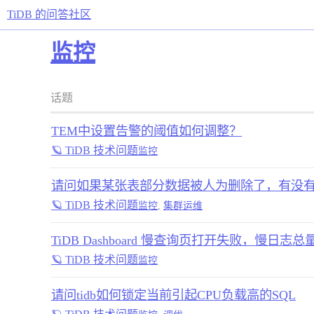
TiDB 的问答社区
监控
话题
TEM中设置告警的阈值如何调整？
🪐 TiDB 技术问题
监控
请问如果某张表部分数据被人为删除了，有没
🪐 TiDB 技术问题
监控
,
集群运维
TiDB Dashboard 慢查询页打开失败，慢日
🪐 TiDB 技术问题
监控
请问tidb如何锁定当前引起CPU负载高的SQL