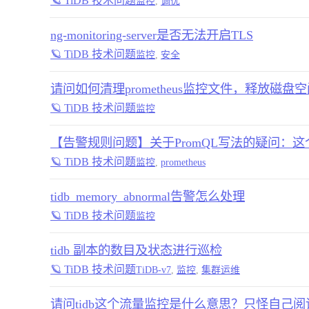
🪐 TiDB 技术问题
监控
,
调优
ng-monitoring-server是否无法开启TLS
🪐 TiDB 技术问题
监控
,
安全
请问如何清理prometheus监控文件，释放磁盘
🪐 TiDB 技术问题
监控
【告警规则问题】关于PromQL写法的疑问：这个
🪐 TiDB 技术问题
监控
,
prometheus
tidb_memory_abnormal告警怎么处理
🪐 TiDB 技术问题
监控
tidb 副本的数目及状态进行巡检
🪐 TiDB 技术问题
TiDB-v7
,
监控
,
集群运维
请问tidb这个流量监控是什么意思？只怪自己