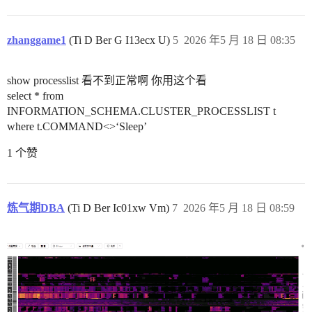
zhanggame1
(Ti D Ber G I13ecx U)
5
2026 年5 月 18 日 08:35
show processlist 看不到正常啊 你用这个看
select * from
INFORMATION_SCHEMA.CLUSTER_PROCESSLIST t
where t.COMMAND<>‘Sleep’
1 个赞
炼气期DBA
(Ti D Ber Ic01xw Vm)
7
2026 年5 月 18 日 08:59