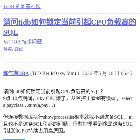
TiDB 的问答社区
请问tidb如何锁定当前引起CPU负载高的
SQL
🪐 TiDB 技术问题
,
监控
调优
炼气期DBA
(Ti D Ber Ic01xw Vm)
1
2026 年5 月 18 日 06:45
请问tidb如何锁定当前引起CPU负载高的SQL？
9点-10点期间，tikv CPU爆了，从监控里看到有慢sql，select
a.payclass…sum(a.pay…)
但连接数据库执行showprocesslist根本就找不到这条SQL，而
且也不是这条SQL引起的问题，但监控里看到像是这条SQL
引起的CPU持续占用高原因。