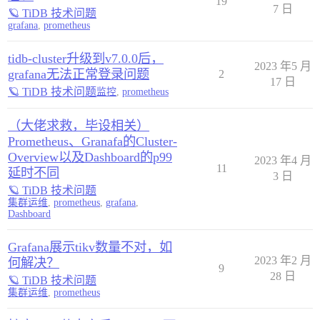
19
7 日
🪐 TiDB 技术问题
grafana
,
prometheus
tidb-cluster升级到v7.0.0后，
2023 年5 月
grafana无法正常登录问题
2
17 日
🪐 TiDB 技术问题
监控
,
prometheus
（大佬求救，毕设相关）
Prometheus、Granafa的Cluster-
Overview以及Dashboard的p99
2023 年4 月
11
延时不同
3 日
🪐 TiDB 技术问题
集群运维
,
prometheus
,
grafana
,
Dashboard
Grafana展示tikv数量不对，如
2023 年2 月
何解决？
9
28 日
🪐 TiDB 技术问题
集群运维
,
prometheus