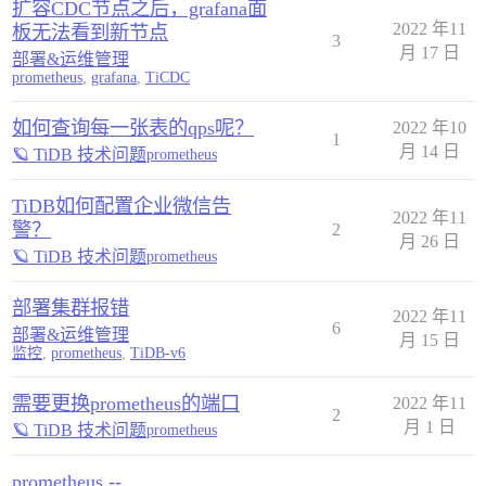
扩容CDC节点之后，grafana面
2022 年11
板无法看到新节点
3
月 17 日
部署&运维管理
prometheus
,
grafana
,
TiCDC
如何查询每一张表的qps呢？
2022 年10
1
月 14 日
🪐 TiDB 技术问题
prometheus
TiDB如何配置企业微信告
2022 年11
警？
2
月 26 日
🪐 TiDB 技术问题
prometheus
部署集群报错
2022 年11
6
部署&运维管理
月 15 日
监控
,
prometheus
,
TiDB-v6
需要更换prometheus的端口
2022 年11
2
月 1 日
🪐 TiDB 技术问题
prometheus
prometheus --