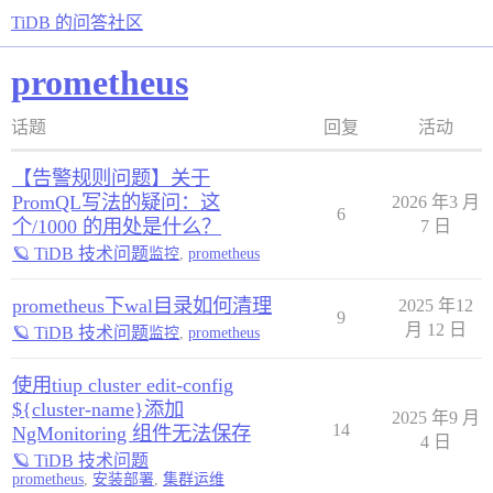
TiDB 的问答社区
prometheus
话题
回复
活动
【告警规则问题】关于
PromQL写法的疑问：这
2026 年3 月
6
个/1000 的用处是什么？
7 日
🪐 TiDB 技术问题
监控
,
prometheus
prometheus下wal目录如何清理
2025 年12
9
月 12 日
🪐 TiDB 技术问题
监控
,
prometheus
使用tiup cluster edit-config
${cluster-name}添加
2025 年9 月
14
NgMonitoring 组件无法保存
4 日
🪐 TiDB 技术问题
prometheus
,
安装部署
,
集群运维