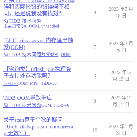
为啥同一个错误，官方的错误
码和实际报错的错误码不相
2023 年5 月
9
同，还是说我没有找对？
18 日
🪐 TiDB 技术问题
版主日常QA
,
OOM
,
unhandled
[BUG] tikv-server 内存溢出触
2023 年3 月
发(OOM)
7
29 日
🪐 TiDB 技术问题
故障案例
,
OOM
【咨询类】tiflash join物理算
2022 年12
子支持外存功能吗？
3
月 15 日
TiFlash
OOM
,
MPP
,
TiDB-v6
TiDB OOM导致重启
2022 年12
8
月 15 日
🪐 TiDB 技术问题
OOM
,
TiDB-v6
关于scan算子个数的疑问
（tidb_distsql_scan_concurrenc
2023 年1 月
10
y 无效？）
24 日