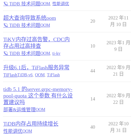
🪐 TiDB 技术问题
OOM
,
性能调优
超大查询导致系统oom
2022 年11
20
月 10 日
🪐 TiDB 技术问题
OOM
TiKV内存过高告警，CDC内
2023 年1 月
存占用过高排查
10
9 日
🪐 TiDB 技术问题
OOM
,
ti-kv
升级6.1后，TiFlash服务异常
2022 年9 月
44
21 日
TiFlash
TiDB-v6
,
OOM
,
TiFlash
tidb 5.1 的server.grpc-memory-
pool-quota 这个参数 有什么设
2022 年9 月
14
置建议吗
22 日
部署&运维管理
OOM
TiDB内存占用持续增长
2022 年10
40
月 31 日
性能调优
OOM