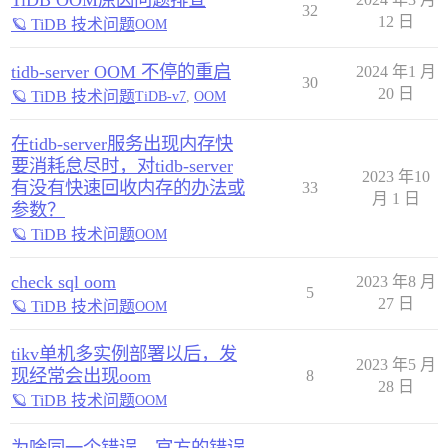
TiDB OOM原因问题排查
32
12 日
🪐 TiDB 技术问题
OOM
tidb-server OOM 不停的重启
2024 年1 月
30
20 日
🪐 TiDB 技术问题
TiDB-v7
,
OOM
在tidb-server服务出现内存快
要消耗怠尽时，对tidb-server
2023 年10
有没有快速回收内存的办法或
33
月 1 日
参数？
🪐 TiDB 技术问题
OOM
check sql oom
2023 年8 月
5
27 日
🪐 TiDB 技术问题
OOM
tikv单机多实例部署以后，发
2023 年5 月
现经常会出现oom
8
28 日
🪐 TiDB 技术问题
OOM