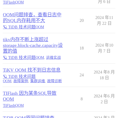
月 6 日
TiFlash
OOM
OOM问题排查，查看日志中
2024 年11
的SQL内存耗用不大
20
月 22 日
🪐 TiDB 技术问题
OOM
tikv内存不断上涨超过
storage.block-cache.capacity设
2024 年10
18
置的值
月 7 日
🪐 TiDB 技术问题
OOM
,
运维实战
TiKV OOM 找不到日志信息
2024 年8 月
24
🪐 TiDB 技术问题
18 日
OOM
,
故障案例
,
集群运维
,
故障诊断
TIFlash 因为某条SQL导致
2024 年6 月
OOM
8
2 日
TiFlash
OOM
2024 年3 月