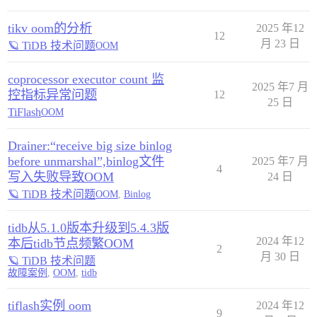
tikv oom的分析
2025 年12
12
月 23 日
🪐 TiDB 技术问题
OOM
coprocessor executor count 监
2025 年7 月
控指标异常问题
12
25 日
TiFlash
OOM
Drainer:“receive big size binlog
before unmarshal”,binlog文件
2025 年7 月
4
写入失败导致OOM
24 日
🪐 TiDB 技术问题
OOM
,
Binlog
tidb从5.1.0版本升级到5.4.3版
2024 年12
本后tidb节点频繁OOM
2
月 30 日
🪐 TiDB 技术问题
故障案例
,
OOM
,
tidb
tiflash实例 oom
2024 年12
9