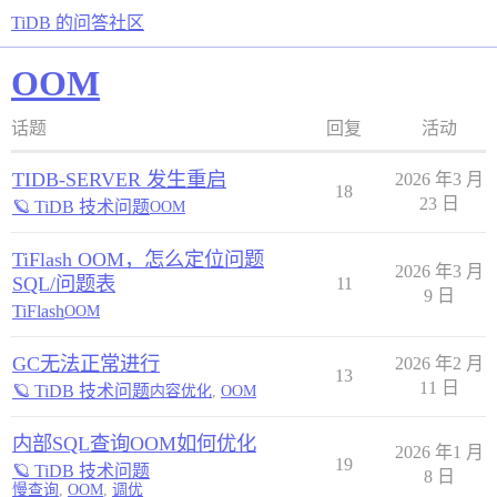
TiDB 的问答社区
OOM
话题
回复
活动
TIDB-SERVER 发生重启
2026 年3 月
18
23 日
🪐 TiDB 技术问题
OOM
TiFlash OOM，怎么定位问题
2026 年3 月
SQL/问题表
11
9 日
TiFlash
OOM
GC无法正常进行
2026 年2 月
13
11 日
🪐 TiDB 技术问题
内容优化
,
OOM
内部SQL查询OOM如何优化
2026 年1 月
19
🪐 TiDB 技术问题
8 日
慢查询
,
OOM
,
调优