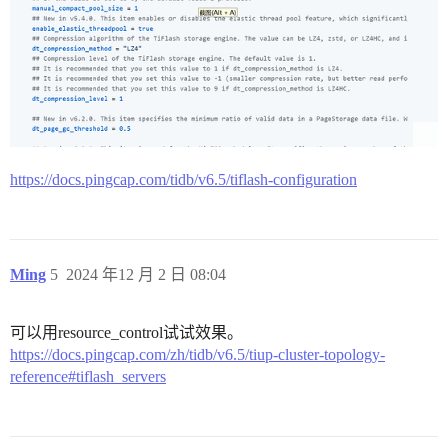
https://docs.pingcap.com/tidb/v6.5/tiflash-configuration
Ming
5
2024 年12 月 2 日 08:04
可以用resource_control试试效果。
https://docs.pingcap.com/zh/tidb/v6.5/tiup-cluster-topology-
reference#tiflash_servers