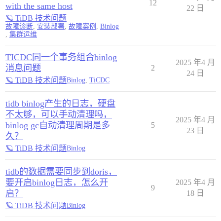
12
with the same host
22 日
🪐 TiDB 技术问题
故障诊断
,
安装部署
,
故障案例
,
Binlog
,
集群运维
TICDC同一个事务组合binlog
2025 年4 月
消息问题
2
24 日
🪐 TiDB 技术问题
Binlog
,
TiCDC
tidb binlog产生的日志，硬盘
不太够，可以手动清理吗，
2025 年4 月
binlog gc自动清理周期是多
5
23 日
久？
🪐 TiDB 技术问题
Binlog
tidb的数据需要同步到doris，
要开启binlog日志，怎么开
2025 年4 月
9
启？
18 日
🪐 TiDB 技术问题
Binlog