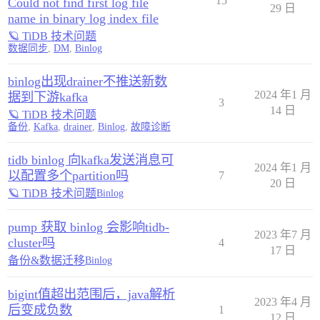
15
Could not find first log file
29 日
name in binary log index file
🪐 TiDB 技术问题
数据同步
,
DM
,
Binlog
binlog出现drainer不推送新数
2024 年1 月
据到下游kafka
3
14 日
🪐 TiDB 技术问题
备份
,
Kafka
,
drainer
,
Binlog
,
故障诊断
tidb binlog 向kafka发送消息可
2024 年1 月
以配置多个partition吗
7
20 日
🪐 TiDB 技术问题
Binlog
pump 获取 binlog 会影响tidb-
2023 年7 月
cluster吗
4
17 日
备份&数据迁移
Binlog
bigint值超出范围后，java解析
2023 年4 月
后变成负数
1
12 日