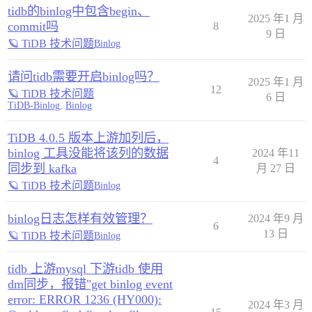
tidb的binlog中包含begin、
2025 年1 月
commit吗
8
9 日
🪐 TiDB 技术问题
Binlog
请问tidb需要开启binlog吗？
2025 年1 月
12
🪐 TiDB 技术问题
6 日
TiDB-Binlog
,
Binlog
TiDB 4.0.5 版本上游加列后，
binlog 工具没能将该列的数据
2024 年11
4
同步到 kafka
月 27 日
🪐 TiDB 技术问题
Binlog
binlog日志怎样有效管理？
2024 年9 月
6
13 日
🪐 TiDB 技术问题
Binlog
tidb 上游mysql 下游tidb 使用
dm同步，报错"get binlog event
error: ERROR 1236 (HY000):
2024 年3 月