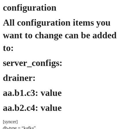
configuration
All configuration items you
want to change can be added
to:
server_configs:
drainer:
aa.b1.c3: value
aa.b2.c4: value
[syncer]
db-type = “kafka”