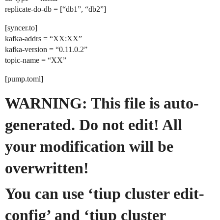
replicate-do-db = [“db1”, “db2”]
[syncer.to]
kafka-addrs = “XX:XX”
kafka-version = “0.11.0.2”
topic-name = “XX”
[pump.toml]
WARNING: This file is auto-
generated. Do not edit! All
your modification will be
overwritten!
You can use ‘tiup cluster edit-
config’ and ‘tiup cluster