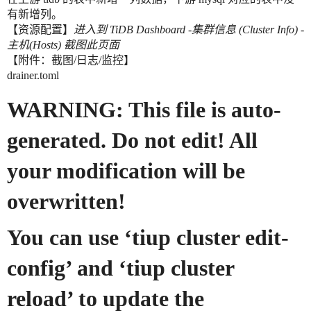
有新增列。
【资源配置】
进入到 TiDB Dashboard -集群信息 (Cluster Info) -
主机(Hosts) 截图此页面
【附件：截图/日志/监控】
drainer.toml
WARNING: This file is auto-
generated. Do not edit! All
your modification will be
overwritten!
You can use ‘tiup cluster edit-
config’ and ‘tiup cluster
reload’ to update the