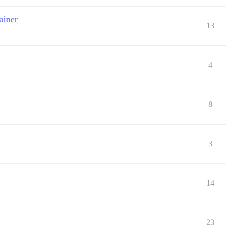
iner
13
4
8
3
14
23