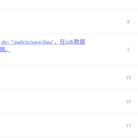
8
dir: "/path/to/save/data"，在tidb数据
数据。
5
19
10
13