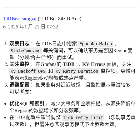
TiDBer_songzq
(Ti D Ber 8ilz D Aoc)
6
2026 年1 月 21 日 07:32
观察日志
：在TiDB日志中搜索
、
EpochNotMatch
等关键词，可以确认事务是否因Region变
StaleCommand
动（分裂/合并/迁移）而重试。
关注监控
：在Grafana的
TiDB → KV Errors
面板，关注
和
监控项。突增可
KV Backoff OPS
KV Retry Duration
能表示Region变动频繁或热点严重。
调整配置
：如果业务对延迟敏感，且监控显示重试较多，
可以考虑：
优化SQL和索引
，减少大事务和全表扫描，从源头降低单
个Region的数据增长和分裂频率。
在TiDB配置中适当调整
（乐观事务重
tidb_retry-limit
试次数），但需注意悲观事务模式下此参数无效。