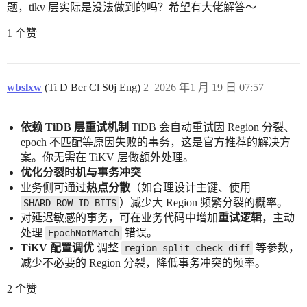
题，tikv 层实际是没法做到的吗？希望有大佬解答～
1 个赞
wbslxw
(Ti D Ber Cl S0j Eng)
2
2026 年1 月 19 日 07:57
依赖 TiDB 层重试机制
TiDB 会自动重试因 Region 分裂、
epoch 不匹配等原因失败的事务，这是官方推荐的解决方
案。你无需在 TiKV 层做额外处理。
优化分裂时机与事务冲突
业务侧可通过
热点分散
（如合理设计主键、使用
）减少大 Region 频繁分裂的概率。
SHARD_ROW_ID_BITS
对延迟敏感的事务，可在业务代码中增加
重试逻辑
，主动
处理
错误。
EpochNotMatch
TiKV 配置调优
调整
等参数，
region-split-check-diff
减少不必要的 Region 分裂，降低事务冲突的频率。
2 个赞