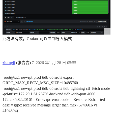
此方法有效，Grafana可以看到导入模式
zhangji
(张吉吉)
7
2026 年1 月 28 日 05:55
[root@xx1-newrpt-prod-tidb-65 src]# export
GRPC_MAX_RECV_MSG_SIZE=10485760
[root@xx1-newrpt-prod-tidb-65 src]# tidb-lightning-ctl -fetch-mode
-pd-urls=‘172.29.1.61:2379’ -backend tidb -tidb-port 4000
172.29.5.82:20161 | Error: rpc error: code = ResourceExhausted
desc = grpc: received message larger than max (5740916 vs.
4194304)