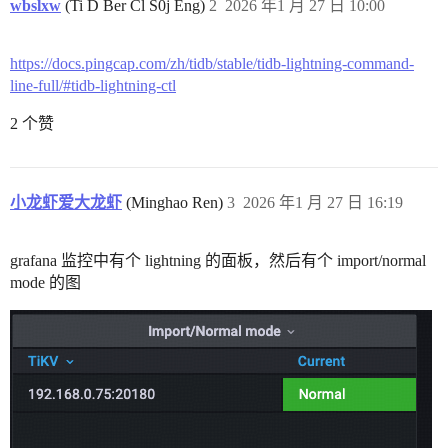
wbslxw
(Ti D Ber Cl S0j Eng)
2
2026 年1 月 27 日 10:00
https://docs.pingcap.com/zh/tidb/stable/tidb-lightning-command-
line-full/#tidb-lightning-ctl
2 个赞
小龙虾爱大龙虾
(Minghao Ren)
3
2026 年1 月 27 日 16:19
grafana 监控中有个 lightning 的面板，然后有个 import/normal
mode 的图