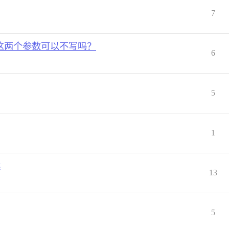
7
d-addr这两个参数可以不写吗？
6
5
1
案
13
5