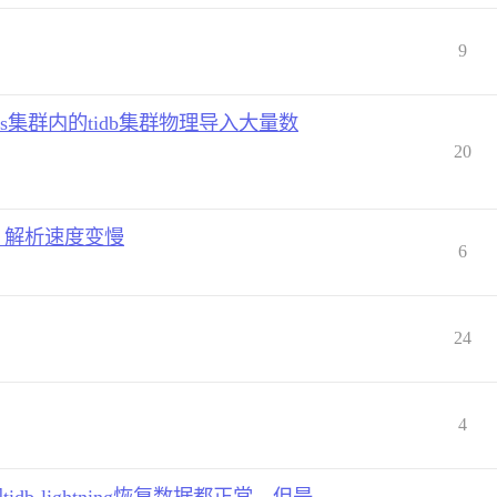
9
向k8s集群内的tidb集群物理导入大量数
20
则后，解析速度变慢
6
24
4