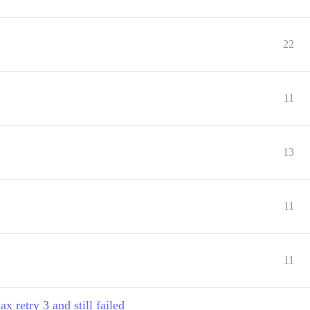
22
11
13
11
11
try 3 and still failed