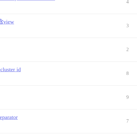
4
view
3
2
uster id
8
9
parator
7