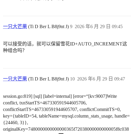
一只大芒果
(Ti D Ber L B8j9nt J)
9
2026 年6 月 29 日 09:45
可以接受的话，就可以保留雪花ID+AUTO_INCREMENT这
种组合吗？
一只大芒果
(Ti D Ber L B8j9nt J)
10
2026 年6 月 29 日 09:47
session.go:819] [sql] [label=internal] [error=“[kv:9007]Write
conflict, txnStartTS=467330591944605706,
conflictStartTS=467330591944605707, conflictCommitTS=0,
key={tableID=54, tableName=mysql.column_stats_usage, handle=
{24460, 3}},
originalKey=7480000000000000365f72038000000000005f8c038