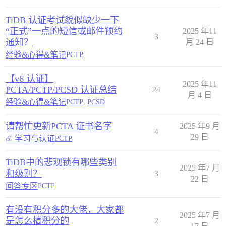
TiDB 认证考试貌似缺少一下
“正式”一点的短信或邮件预约
2025 年11
3
通知？
月 24 日
经验&心得&笔记
PCTP
【v6 认证】
2025 年11
PCTA/PCTP/PCSD 认证总结
24
月 4 日
经验&心得&笔记
PCTP
,
PCSD
请帮忙更新PCTA 证书名字
2025 年9 月
4
29 日
☄️ 学习与认证
PCTP
TiDB中的悲观锁有哪些类别
2025 年7 月
和级别？
3
22 日
问答专区
PCTP
有没有积分多的大佬，大家都
2025 年7 月
是怎么搞积分的
2