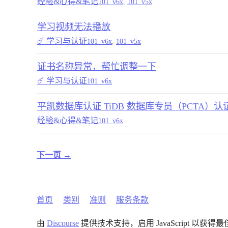
经验&心得&笔记
101_v6x
,
101_v5x
学习视频无法播放
☄️ 学习与认证
101_v6x
,
101_v5x
证书名称异常，帮忙调整一下
☄️ 学习与认证
101_v6x
平凯数据库认证 TiDB 数据库专员（PCTA）
经验&心得&笔记
101_v6x
下一页 →
首页
类别
准则
服务条款
由
Discourse
提供技术支持，启用 JavaScript 以获得