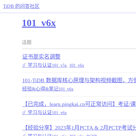
TiDB 的问答社区
101_v6x
话题
证书是实名调整
☄️ 学习与认证
101_v5x
,
101_v6x
101-TiDB 数据库核心原理与架构视频截图，
经验&心得&笔记
101_v6x
【已完成，learn.pingkai.cn可正常访问】考
☄️ 学习与认证
101_v6x
【经验分享】2023年1月PCTA & 2月PCTP考试