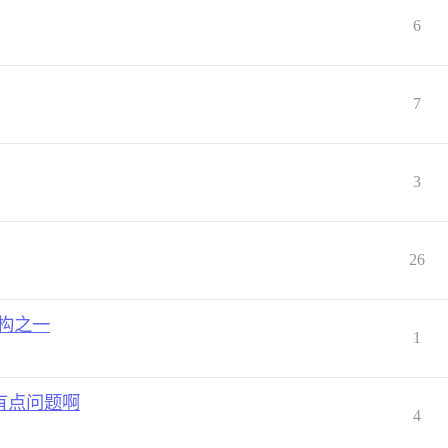
6
7
3
26
架构之一
1
不是有点问题啊
4