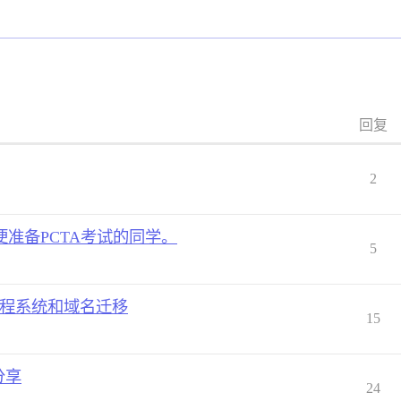
回复
2
方便准备PCTA考试的同学。
5
证/课程系统和域名迁移
15
分享
24