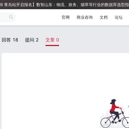
 TiDB 青岛站开启报名】数智山东：物流、政务、烟草等行业的数据库选型指南 & 
官网
商业咨询
文档
论坛
回答
18
提问
2
文章
0