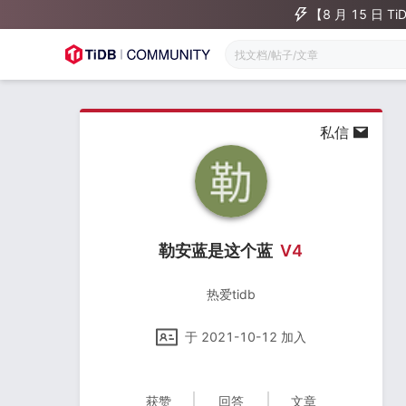
【8 月 15 日
私信
勒安蓝是这个蓝
V
4
热爱tidb
于
2021-10-12
加入
获赞
回答
文章