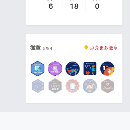
6
18
0
徽章
点亮更多徽章
5
/
94