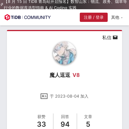
【8 月 15 日 TiDB 青岛站开启报名】数智山东：物流、政务、烟草等
行业的数据库选型指南 & AI Coding 实践
注册 / 登录
其他
私信
魔人逗逗
V
8
于
2023-08-04
加入
获赞
回答
文章
33
94
5