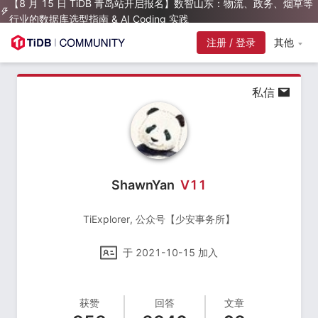
【8 月 15 日 TiDB 青岛站开启报名】数智山东：物流、政务、烟草等
行业的数据库选型指南 & AI Coding 实践
注册 / 登录
其他
私信
ShawnYan
V
11
TiExplorer, 公众号【少安事务所】
于
2021-10-15
加入
获赞
回答
文章