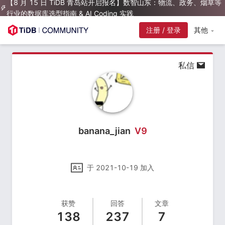
【8 月 15 日 TiDB 青岛站开启报名】数智山东：物流、政务、烟草等
行业的数据库选型指南 & AI Coding 实践
注册 / 登录
其他
私信
banana_jian
V
9
于
2021-10-19
加入
获赞
回答
文章
138
237
7