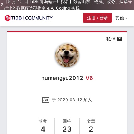
【8 月 15 日 TiDB 青岛站开启报名】数智山东：物流、政务、烟草等
行业的数据库选型指南 & AI Coding 实践
注册 / 登录
其他
私信
humengyu2012
V
6
于
2020-08-12
加入
获赞
回答
文章
4
23
2