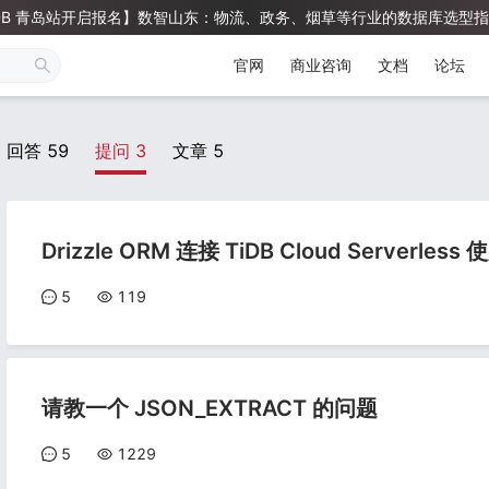
 TiDB 青岛站开启报名】数智山东：物流、政务、烟草等行业的数据库选型指南 & 
官网
商业咨询
文档
论坛
回答
59
提问
3
文章
5
Drizzle ORM 连接 TiDB Cloud Serverless
5
119
请教一个 JSON_EXTRACT 的问题
5
1229