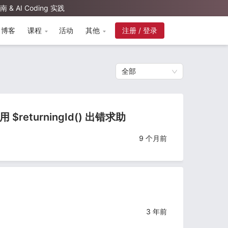
AI Coding 实践
博客
课程
活动
其他
注册 / 登录
全部
 使用 $returningId() 出错求助
9 个月前
3 年前