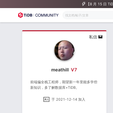
【8 月 15 日
私信
meathill
V
7
前端偏全栈工程师，期望新一年里能多学些
新知识，多了解数据库+TiDB。
于
2021-12-14
加入