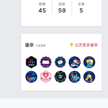
获赞
回答
文章
45
59
5
徽章
点亮更多徽章
14
/
94