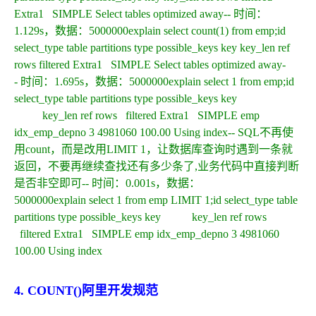
Extra
1
SIMPLE
Select
tables
optimized
away
--
时间：
1.129s，数据：5000000
explain
select
count(1)
from
emp;
id
select_type
table
partitions
type
possible_keys
key
key_len
ref
rows
filtered
Extra
1
SIMPLE
Select
tables
optimized
away
-
-
时间：1.695s，数据：5000000
explain
select
1
from
emp;
id
select_type
table
partitions
type
possible_keys
key
key_len
ref
rows
filtered
Extra
1
SIMPLE
emp
idx_emp_depno
3
4981060
100.00
Using
index
--
SQL不再使
用count，而是改用LIMIT
1
，让数据库查询时遇到一条就
返回，不要再继续查找还有多少条了,业务代码中直接判断
是否非空即可
--
时间：0.001s，数据：
5000000
explain
select
1
from
emp
LIMIT
1
;
id
select_type
table
partitions
type
possible_keys
key
key_len
ref
rows
filtered
Extra
1
SIMPLE
emp
idx_emp_depno
3
4981060
100.00
Using
index
4. COUNT()阿里开发规范