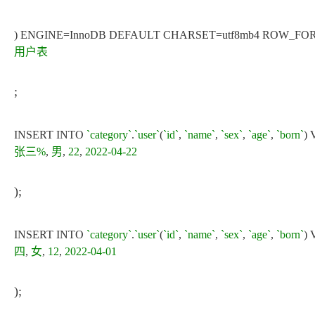
) ENGINE=InnoDB DEFAULT CHARSET=utf8mb4 ROW_
用户表
;
INSERT INTO
`category`
.
`user`
(
`id`
,
`name`
,
`sex`
,
`age`
,
`born`
)
张三%
,
男
,
22
,
2022-04-22
);
INSERT INTO
`category`
.
`user`
(
`id`
,
`name`
,
`sex`
,
`age`
,
`born`
)
四
,
女
,
12
,
2022-04-01
);