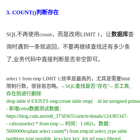
3. COUNT()判断存在
SQL不再使用count，而是改用LIMIT 1，让
数据库
查
询时遇到一条就返回，不要再继续查找还有多少条
了,业务代码中直接判断是否非空即可。
select 1 from emp LIMIT 1;效率是最高的，尤其是需要limit
限制行数，很容易忽略。
--
SQL查找是否"存在"
--
员工表,
存在则进行删除
drop
table
if
EXISTS
emp;
create
table
emp(
id
int
unsigned
prima
-
新增cehsi数据
测试数据：
https://blog.csdn.net/m0_37583655/article/details/124385347
-
-
cahxun
select
*
from
emp
;
--
时间：1.082s，数据：
5000000
explain
select
count(*)
from
emp;
id
select_type
table
partitions
type
possible_keys
key
key_len
ref
rows
filtered