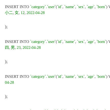
INSERT INTO
`category`
.
`user`
(
`id`
,
`name`
,
`sex`
,
`age`
,
`born`
)
小二
,
女
,
12
,
2022-04-28
);
INSERT INTO
`category`
.
`user`
(
`id`
,
`name`
,
`sex`
,
`age`
,
`born`
)
四
,
男
,
23
,
2022-04-28
);
INSERT INTO
`category`
.
`user`
(
`id`
,
`name`
,
`sex`
,
`age`
,
`born`
)
04-28
);