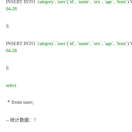
INSERT INTO
`category`
.
`user`
(
`id`
,
`name`
,
`sex`
,
`age`
,
`born`
)
04-28
);
INSERT INTO
`category`
.
`user`
(
`id`
,
`name`
,
`sex`
,
`age`
,
`born`
)
04-28
);
select
* from user;
-- 统计数据：
7