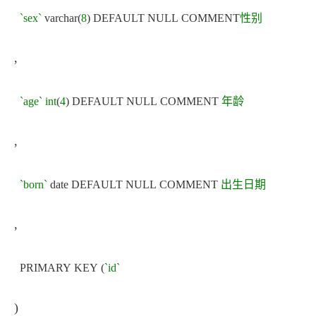
`sex`
varchar(
8
) DEFAULT NULL COMMENT
性别
,
`age`
int
(
4
) DEFAULT NULL COMMENT
年龄
,
`born`
date DEFAULT NULL COMMENT
出生日期
,
PRIMARY KEY (
`id`
)