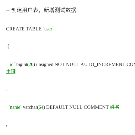
-- 创建用户表，新增测试数据
CREATE TABLE
`user`
(
`id`
bigint(
20
) unsigned NOT NULL AUTO_INCREMENT C
主键
,
`name`
varchar(
64
) DEFAULT NULL COMMENT
姓名
,