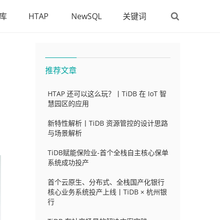
库
HTAP
NewSQL
关键词
推荐文章
HTAP 还可以这么玩？丨TiDB 在 IoT 智
慧园区的应用
新特性解析丨TiDB 资源管控的设计思路
与场景解析
TiDB赋能保险业-首个全栈自主核心保单
系统成功投产
首个云原生、分布式、全栈国产化银行
核心业务系统投产上线丨TiDB × 杭州银
行