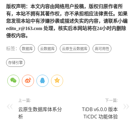
版权声明：本文内容由网络用户投稿，版权归原作者所
有，本站不拥有其著作权，亦不承担相应法律责任。如果
您发现本站中有涉嫌抄袭或描述失实的内容，请联系小编
edito_r@163.com 处理，核实后本网站将在24小时内删除
侵权内容。
标签：
数据库
云数据库
云原生云数据库
高可用性
存储引擎
上一篇:
下一篇:
云原生数据库体系分
TiDB v6.0.0 版本
析
TiCDC 功能体验