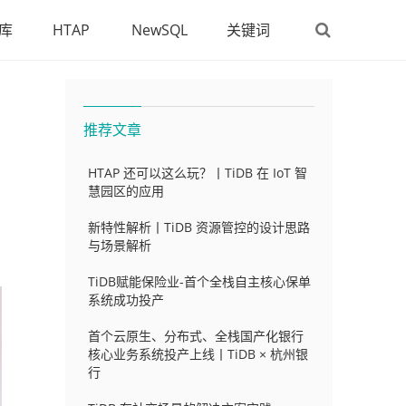
库
HTAP
NewSQL
关键词
推荐文章
HTAP 还可以这么玩？丨TiDB 在 IoT 智
慧园区的应用
新特性解析丨TiDB 资源管控的设计思路
与场景解析
TiDB赋能保险业-首个全栈自主核心保单
系统成功投产
首个云原生、分布式、全栈国产化银行
核心业务系统投产上线丨TiDB × 杭州银
行