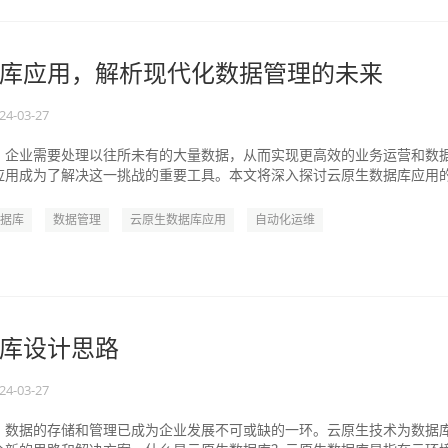
库应用，解析现代化数据管理的未来
24-03-27
，企业需要处理以往所未有的大量数据，从而实现更高效的业务运营和数
应用成为了解决这一挑战的重要工具。本文将深入探讨云原生数据库应用
.
据库
数据管理
云原生数据库应用
自动化运维
库设计思路
24-03-27
，数据的存储和管理已成为企业发展不可或缺的一环。云原生技术为数据