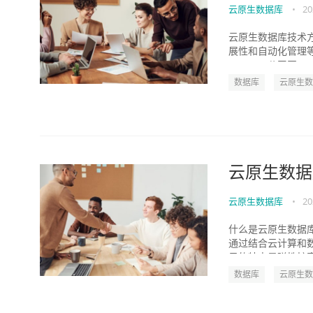
云原生数据库
•
20
云原生数据库技术
展性和自动化管理等
PingCAP 公司开...
数据库
云原生数
云原生数据
云原生数据库
•
20
什么是云原生数据
通过结合云计算和
云的特点是弹性扩容
数据库
云原生数