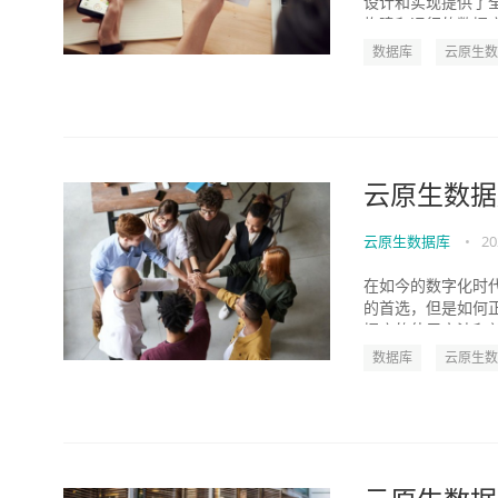
设计和实现提供了
构建和运行的数据库
数据库
云原生数
云原生数据
云原生数据库
•
20
在如今的数字化时
的首选，但是如何
据库的使用方法和关
数据库
云原生数