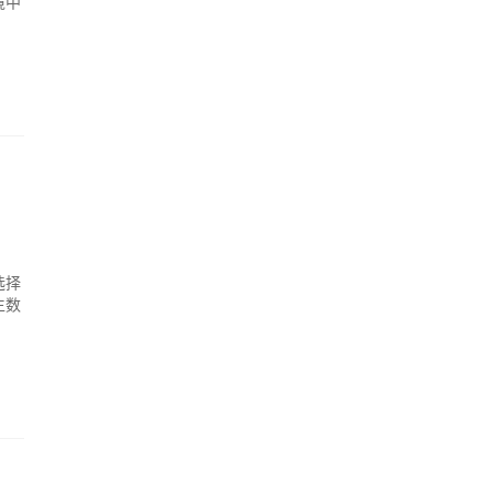
境中
选择
生数