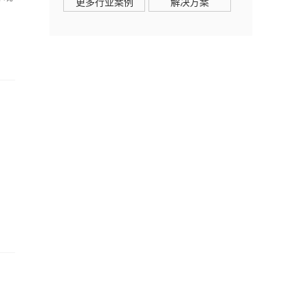
更多行业案例
解决方案