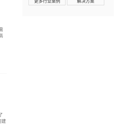
更多行业案例
解决方案
需
高
了
何建