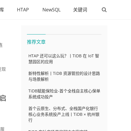
库
HTAP
NewSQL
关键词
推荐文章
连
HTAP 还可以这么玩？丨TiDB 在 IoT 智
慧园区的应用
发现
新特性解析丨TiDB 资源管控的设计思路
与场景解析
TiDB赋能保险业-首个全栈自主核心保单
系统成功投产
务启
首个云原生、分布式、全栈国产化银行
核心业务系统投产上线丨TiDB × 杭州银
行
库服