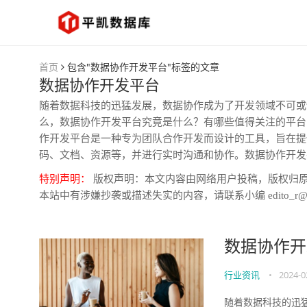
首页
包含"数据协作开发平台"标签的文章
数据协作开发平台
随着数据科技的迅猛发展，数据协作成为了开发领域不可或
么，数据协作开发平台究竟是什么？有哪些值得关注的平台
作开发平台是一种专为团队合作开发而设计的工具，旨在提
码、文档、资源等，并进行实时沟通和协作。数据协作开发平台
特别声明：
版权声明：本文内容由网络用户投稿，版权归
本站中有涉嫌抄袭或描述失实的内容，请联系小编 edito_r@
数据协作开
行业资讯
•
2024-0
随着数据科技的迅