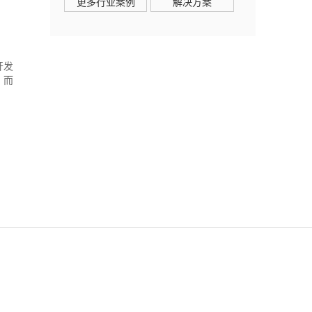
更多行业案例
解决方案
开发
。而