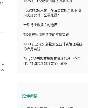
TiDB 在社交场景的解决方案实践
呢？
电商数据技术栈，在海量数据增长下如
何实现实时与全量兼得？
金融行业数据库的选择
TiDB 在智能制造中的应用实践
TiDB 在全球头部物流企业计费管理系统
的应用实践
PingCAP与教育部教育管理信息中心合
作，推动普惠教育数字化转型
种方
开发
延伸阅读