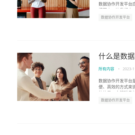
数据协作开发平台
接下来，让我们来一探
数据协作开发平台
什么是数据
所有内容
•
2023-1
数据协作开发平台
便、高效的方式来
往往是一个繁琐且耗
数据协作开发平台