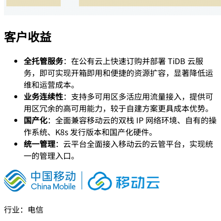
客户收益
全托管服务
：在公有云上快速订购并部署 TiDB 云服
务，即可实现开箱即用和便捷的资源扩容，显著降低运
维和运营成本。
业务连续性
：支持多可用区多活应用流量接入，提供可
用区冗余的高可用能力，较于自建方案更具成本优势。
国产化
：全面兼容移动云的双栈 IP 网络环境、自有的操
作系统、K8s 发行版本和国产化硬件。
统一管理
：云平台全面接入移动云的云管平台，实现统
一的管理入口。
行业：
电信