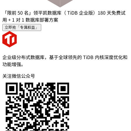
「限前 50 名」领平凯数据库（ TiDB 企业版）180 天免费试
用 + 1 对 1 数据库部署方案
立即抢「专属权益」
企业级分布式数据库，基于全球领先的 TiDB 内核深度优化和
功能增强。
关注微信公众号