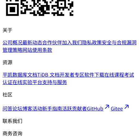
关于
公司概况
最新动态
合作伙伴
加入我们
隐私政策
安全与合规
漏洞
管理策略
网站使用条款
资源
平凯数据库文档
TiDB 文档
开发者专区
软件下载
在线课程
考试
认证
在线实验平台
支持与服务
社区
问答论坛
博客
活动
新手指南
活跃贡献者
GitHub
Gitee
联系我们
商务咨询