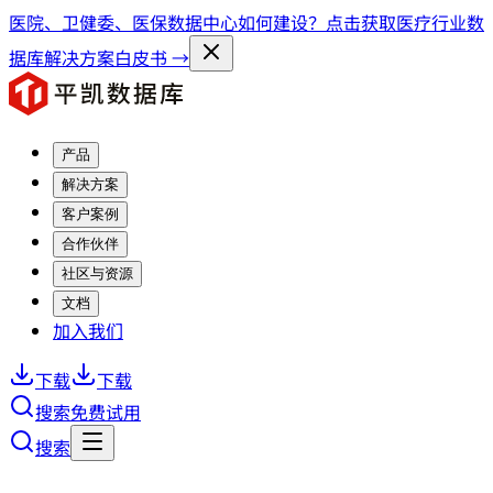
医院、卫健委、医保数据中心如何建设？点击获取医疗行业数
据库解决方案白皮书 →
产品
解决方案
客户案例
合作伙伴
社区与资源
文档
加入我们
下载
下载
搜索
免费试用
搜索