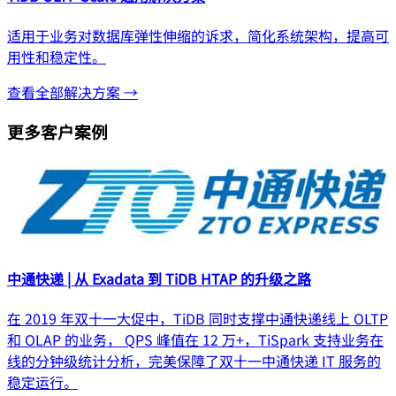
适用于业务对数据库弹性伸缩的诉求，简化系统架构，提高可
用性和稳定性。
查看全部解决方案 →
更多客户案例
中通快递 | 从 Exadata 到 TiDB HTAP 的升级之路
在 2019 年双十一大促中，TiDB 同时支撑中通快递线上 OLTP
和 OLAP 的业务， QPS 峰值在 12 万+，TiSpark 支持业务在
线的分钟级统计分析，完美保障了双十一中通快递 IT 服务的
稳定运行。