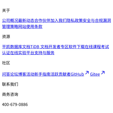
关于
公司概况
最新动态
合作伙伴
加入我们
隐私政策
安全与合规
漏洞
管理策略
网站使用条款
资源
平凯数据库文档
TiDB 文档
开发者专区
软件下载
在线课程
考试
认证
在线实验平台
支持与服务
社区
问答论坛
博客
活动
新手指南
活跃贡献者
GitHub
Gitee
联系我们
商务咨询
400-679-0886