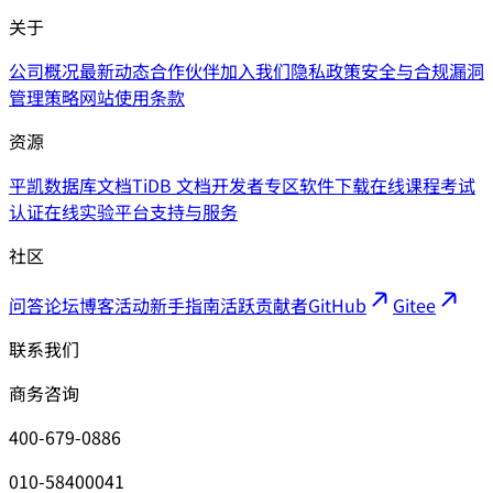
关于
公司概况
最新动态
合作伙伴
加入我们
隐私政策
安全与合规
漏洞
管理策略
网站使用条款
资源
平凯数据库文档
TiDB 文档
开发者专区
软件下载
在线课程
考试
认证
在线实验平台
支持与服务
社区
问答论坛
博客
活动
新手指南
活跃贡献者
GitHub
Gitee
联系我们
商务咨询
400-679-0886
010-58400041