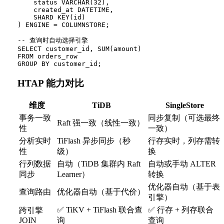
    status VARCHAR(32),

    created_at DATETIME,

    SHARD KEY(id)

) ENGINE = COLUMNSTORE;

-- 查询时自动选择引擎

SELECT customer_id, SUM(amount)

FROM orders_row

HTAP 能力对比
维度
TiDB
SingleStore
事务一致
同步复制（可选最终
Raft 强一致（线性一致）
性
一致）
分析实时
TiFlash 异步同步（秒
行存实时，列存需转
性
级）
换
行列数据
自动（TiDB 集群内 Raft
自动或手动 ALTER
同步
Learner）
转换
优化器自动（基于表
查询路由
优化器自动（基于代价）
引擎）
✅ TiKV + TiFlash 联合查
✅ 行存 + 列存联合
跨引擎
JOIN
询
查询