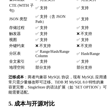
CTE (WITH 子
✅ 支持
✅ 支持
句)
✅ 支持（含 JSON
JSON 类型
✅ 支持
Path）
存储过程
✅ 支持
✅ 支持
触发器
✅ 支持
❌ 不支持
视图
✅ 支持
✅ 支持
外键约束
❌ 不支持
❌ 不支持
✅ Range/Hash/Range
分区表
✅ Hash/Range
Column
全文索引
✅ 支持
✅ 支持
地理空间
部分支持
部分支持
迁移成本
：两者均兼容 MySQL 协议，现有 MySQL 应用通
常只需少量修改即可迁移。TiDB 对 MySQL 8.0 特性的兼
容更完整，SingleStore 的语法扩展（如 `SET OPTION`）可
能需要适配。
5. 成本与开源对比