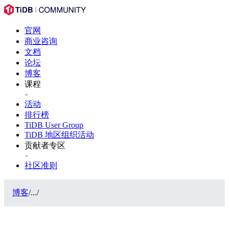
官网
商业咨询
文档
论坛
博客
课程
活动
排行榜
TiDB User Group
TiDB 地区组织活动
贡献者专区
社区准则
博客
/
...
/