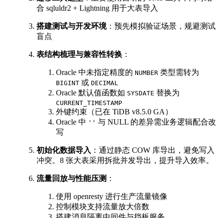
合 sqluldr2 + Lightning 用于大表导入
搭建测试与开发环境
：预先模拟验证场景，规避测试
盲点
表结构梳理与兼容性转换
：
Oracle 中未指定精度的
类型需转为
NUMBER
或
BIGINT
DECIMAL
Oracle 默认值函数如
替换为
SYSDATE
CURRENT_TIMESTAMP
外键约束（已在 TiDB v8.5.0 GA）
Oracle 中
与 NULL 的差异需业务逻辑配合改
''
写
初始化数据导入
：通过静态 COW 库导出，避免写入
冲突。8 张大表采用拆批并发导出，提升导入效率。
流量回放与性能压测
：
使用 openresty 进行生产流量镜像
控制模块支持流量放大倍数
搭建消息隔离中间件与挡板服务