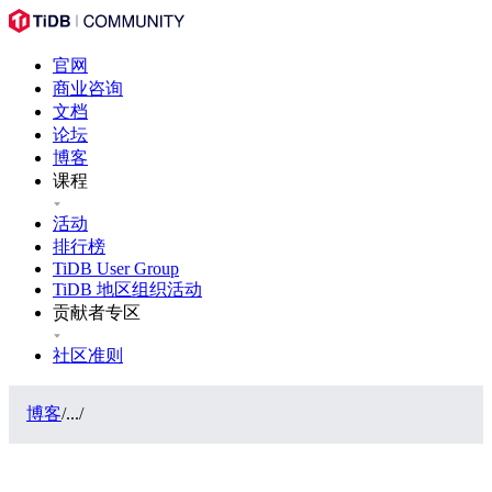
官网
商业咨询
文档
论坛
博客
课程
活动
排行榜
TiDB User Group
TiDB 地区组织活动
贡献者专区
社区准则
博客
/
...
/