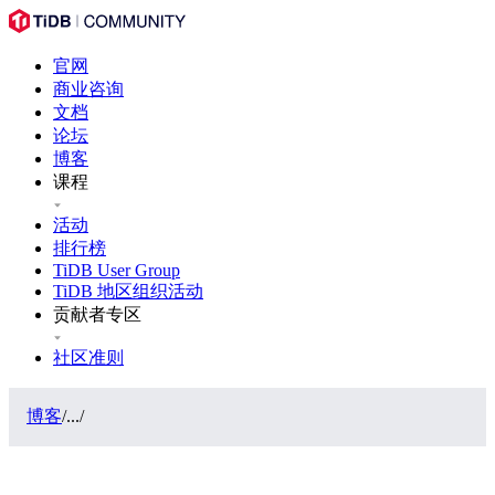
官网
商业咨询
文档
论坛
博客
课程
活动
排行榜
TiDB User Group
TiDB 地区组织活动
贡献者专区
社区准则
博客
/
...
/