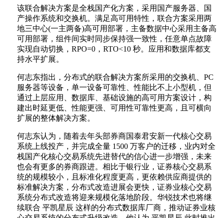
该联合解决方案是全栈国产化方案，采用国产服务器、国
产操作系统和交换机。满足高可用特性，联合方案采用两
地三中心(一主两备)高可用部署，主备数据中心采用主备高
可用部署，组件间实时同步保持强一致性，任意单点故障
实现自动切换，RPO=0，RTO<10 秒。应用和数据库都支
持水平扩展。
何志东指出，分布式的联合解决方案所采用的交换机、PC
服务器等设备，单一设备可靠性、性能比不上小型机，但
通过上层应用、数据库、基础设施的高可用方案设计，构
建出时延更低、性能更强、可用性可靠性更高，且可横向
扩展的整体解决方案。
何志东认为，随着去年头部券商国泰君安新一代核心交易
系统上线投产，并完成全量 1500 万客户的迁移，业内对全
栈国产化核心交易系统先进替代的信心进一步增强，未来
也会有更多的券商跟进。相比于银行业，证券核心交易系
统的规模较小，且标准化程度更高，更依赖供应商提供的
标准解决方案，分布式改造进展会更快，证券业核心交易
系统分布式改造将迎来规模化落地阶段。华锐技术也将继
续联合 平凯星辰 这样的分布式数据库厂商，推动证券业核
心交易系统的分布式升级改造，他认为 平凯星辰 此时推出