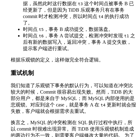
据，虽然此时这行数据在
这个时间点被事务 B 已
t3
经更新了，但是因为 TiDB 乐观事务只有在事务
commit 时才检测冲突，所以时间点
的执行成功
t4
了。
时间点
，事务 B 成功提交，数据落盘。
t5
时间点
，事务 A 尝试提交，检测冲突时发现
之
t6
t1
后有新的数据写入，返回冲突，事务 A 提交失败，
提示客户端进行重试。
根据乐观锁的定义，这样做完全符合逻辑。
重试机制
我们知道了乐观锁下事务的默认行为，可以知道在冲突比
较大的时候，Commit 很容易出现失败。然而，TiDB 的大
部分用户，都是来自于 MySQL；而 MySQL 内部使用的是
悲观锁。对应到这个 case，就是事务 A 在
更新时就会报
t4
失败，客户端就会根据需求去重试。
换言之，MySQL 的冲突检测在 SQL 执行过程中执行，所
以 commit 时很难出现异常。而 TiDB 使用乐观锁机制造成
的两边行为不一致，则需要客户端修改大量的代码。 为了