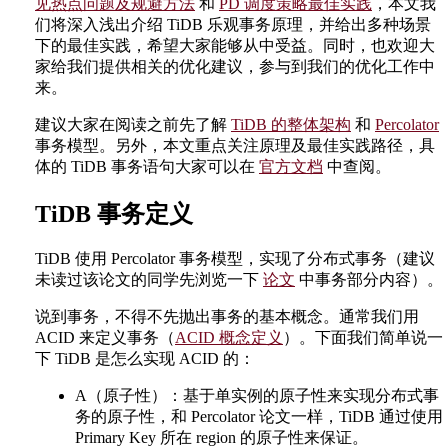
见热点问题及规避方法
和
PD 调度策略最佳实践
，本文我
们将深入浅出介绍 TiDB 乐观事务原理，并给出多种场景
下的最佳实践，希望大家能够从中受益。同时，也欢迎大
家给我们提供相关的优化建议，参与到我们的优化工作中
来。
建议大家在阅读之前先了解
TiDB 的整体架构
和
Percolator
事务模型。另外，本文重点关注原理及最佳实践路径，具
体的 TiDB 事务语句大家可以在
官方文档
中查阅。
TiDB 事务定义
TiDB 使用 Percolator 事务模型，实现了分布式事务（建议
未读过该论文的同学先浏览一下
论文
中事务部分内容）。
说到事务，不得不先抛出事务的基本概念。通常我们用
ACID 来定义事务（
ACID 概念定义
）。下面我们简单说一
下 TiDB 是怎么实现 ACID 的：
A（原子性）：基于单实例的原子性来实现分布式事
务的原子性，和 Percolator 论文一样，TiDB 通过使用
Primary Key 所在 region 的原子性来保证。