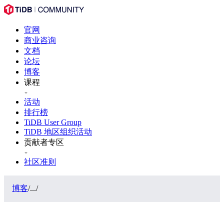
官网
商业咨询
文档
论坛
博客
课程
活动
排行榜
TiDB User Group
TiDB 地区组织活动
贡献者专区
社区准则
博客
/
...
/