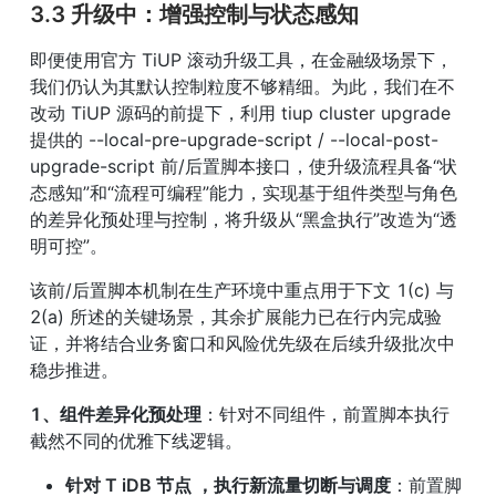
3.3 升级中：增强控制与状态感知
即便使用官方 TiUP 滚动升级工具，在金融级场景下，
我们仍认为其默认控制粒度不够精细。为此，我们在不
改动 TiUP 源码的前提下，利用 tiup cluster upgrade 
提供的 --local-pre-upgrade-script / --local-post-
upgrade-script 前/后置脚本接口，使升级流程具备“状
态感知”和“流程可编程”能力，实现基于组件类型与角色
的差异化预处理与控制，将升级从“黑盒执行”改造为“透
明可控”。
该前/后置脚本机制在生产环境中重点用于下文 1(c) 与 
2(a) 所述的关键场景，其余扩展能力已在行内完成验
证，并将结合业务窗口和风险优先级在后续升级批次中
稳步推进。
1、组件差异化预处理
：针对不同组件，前置脚本执行
截然不同的优雅下线逻辑。
针对 T iDB 节点 ，执行新流量切断与调度
：前置脚