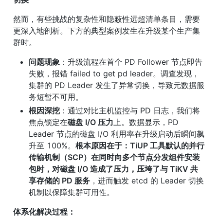
然而，有些挑战的复杂性和隐蔽性远超清单条目，需要
更深入地剖析。下方的典型案例发生在升级某个生产集
群时。
问题现象
：升级流程在首个 PD Follower 节点即告
失败，报错 failed to get pd leader。调查发现，
集群的 PD Leader 发生了异常切换，导致元数据服
务短暂不可用。
根因深挖
：通过对比主机监控与 PD 日志，我们将
焦点锁定在
磁盘 I/O 压力
上。数据显示，PD 
Leader 节点的磁盘 I/O 利用率在升级启动后瞬间飙
升至 100%。
根本原因在于：TiUP 工具默认的并行
传输机制（SCP）在同时向多个节点分发组件安装
包时，对磁盘 I/O 造成了压力，压垮了与 TiKV 共
享存储的 PD 服务
，进而触发 etcd 的 Leader 切换
机制以保障集群可用性。
体系化解决过程：