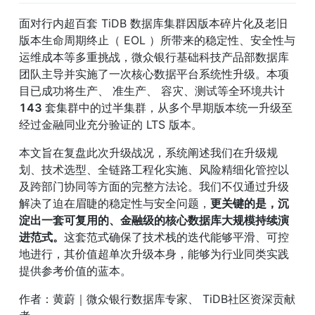
面对行内超百套 TiDB 数据库集群因版本碎片化及老旧
版本生命周期终止（ EOL ）所带来的稳定性、安全性与
运维成本等多重挑战，微众银行基础科技产品部数据库
团队主导并实施了一次核心数据平台系统性升级。本项
目已成功将生产、 准生产、 容灾、测试等全环境共计 
143 
套集群中的过半集群，从多个早期版本统一升级至
经过金融同业充分验证的 LTS 版本。
本文旨在复盘此次升级战况，系统阐述我们在升级规
划、技术选型、全链路工程化实施、风险精细化管控以
及跨部门协同等方面的完整方法论。我们不仅通过升级
解决了迫在眉睫的稳定性与安全问题，
更关键的是，沉
淀出一套可复用的、金融级的核心数据库大规模持续演
进范式。
这套范式确保了技术栈的迭代能够平滑、可控
地进行，其价值超单次升级本身，能够为行业同类实践
提供参考价值的蓝本。
作者：黄蔚｜微众银行数据库专家、 TiDB社区资深贡献