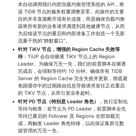
本自动调用我行内部负载均衡管理系统的 API，将
该 TiDB 节点的服务权重调整至零。此操作的主要
目的并非直接断开现有长连接，而是确保负载均衡
器将所有新的业务请求调度到其他健康节点，从而
为后续该节点的重启和内部准备工作创造一个无新
流量干扰的“静默窗口”。
针对 TiKV 节点，增强的 Region Cache 失效等
待
：TiUP 会自动驱逐 TiKV 节点上的 Region 
Leader。为确保万无一失，我们的前置脚本在驱逐
完成后，会强制等待约 10 分钟。确保所有 TiDB 
Server 的 Region Cache 完全失效并更新，彻底避
免因缓存中的过期路由信息导致请求发往正在重启
的 TiKV 节点，从而引发业务超时。
针对 PD 节点（特别是 Leader 角色）
，执行定制化
等待与检查：若节点为 PD Leader，前置脚本会先
等待已重启的 Follower 其 Regions 全部加载完
成，再触发 Leader 角色转移，以此保证集群元数
据管理的万无一失。