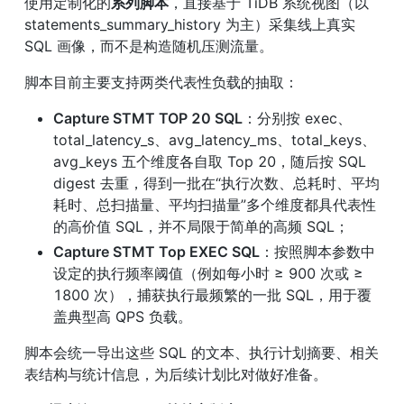
使用定制化的
系列脚本
，直接基于 TiDB 系统视图（以 
statements_summary_history 为主）采集线上真实 
SQL 画像，而不是构造随机压测流量。
脚本目前主要支持两类代表性负载的抽取：
Capture STMT TOP 20 SQL
：分别按 exec、
total_latency_s、avg_latency_ms、total_keys、
avg_keys 五个维度各自取 Top 20，随后按 SQL 
digest 去重，得到一批在“执行次数、总耗时、平均
耗时、总扫描量、平均扫描量”多个维度都具代表性
的高价值 SQL，并不局限于简单的高频 SQL；
Capture STMT Top EXEC SQL
：按照脚本参数中
设定的执行频率阈值（例如每小时 ≥ 900 次或 ≥ 
1800 次），捕获执行最频繁的一批 SQL，用于覆
盖典型高 QPS 负载。
脚本会统一导出这些 SQL 的文本、执行计划摘要、相关
表结构与统计信息，为后续计划比对做好准备。