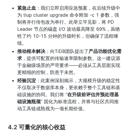
紧急止血
：我们立即启用应急预案，在后续升级中
为 tiup cluster upgrade 命令附加 -c 1 参数，强
制将并行传包改为串行。此举立竿见影，将 PD 
Leader 节点的磁盘 I/O 波动最高降至 69%，虽牺
牲了约 10-15 分钟的升级时长，但确保了流程继
续。
推动根本解决
：向TiDB团队提出了
产品功能优化需
求
，提供可配置的传输速率限制参数。这一建议源
于金融级场景的严苛要求——必须从工具层面实现
更精细的控制，防患于未然。
经验沉淀
：此案例深刻揭示，大规模升级的稳定性
不仅取决于数据库本身，更依赖于整个工具链和基
础设施的协同。我们将 “
在升级前评估并预处理基
础设施瓶颈
” 固化为标准流程，并将与社区共同推
动工具链成熟视为一项长期价值。
4.2 可量化的核心收益