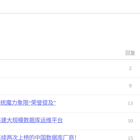
回复
2
9
理系统魔力象限“荣誉提及”
13
共建大规模数据库运维平台
10
成为唯一连续两次上榜的中国数据库厂商！
15