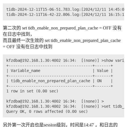
tidb-2024-12-11T15-06-51.783.log:[2024/12/11 14:45:07
第二次的 set tidb_enable_non_prepared_plan_cache = OFF 没有
在日志中找到，
而且最终一次生效的 set tidb_enable_non_prepared_plan_cache
= OFF 没有在日志中找到
kfzdba@192.168.1.30:4002 16:34:  [(none)] >show varia
+-------------------------------------+-------+

| Variable_name                       | Value |

+-------------------------------------+-------+

| tidb_enable_non_prepared_plan_cache | ON    |

+-------------------------------------+-------+

1 row in set (0.00 sec)

kfzdba@192.168.1.30:4002 16:34:  [(none)] >

kfzdba@192.168.1.30:4002 16:34:  [(none)] >set tidb_e
另外第一次开启也是session级别，时间是14:47 ，和日志的