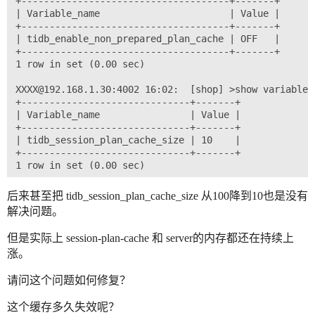
+-------------------------------------+-------+

| Variable_name                       | Value |

+-------------------------------------+-------+

| tidb_enable_non_prepared_plan_cache | OFF   |

+-------------------------------------+-------+

1 row in set (0.00 sec)

XXXX@192.168.1.30:4002 16:02:  [shop] >show variables
+------------------------------+-------+

| Variable_name                | Value |

+------------------------------+-------+

| tidb_session_plan_cache_size | 10    |

+------------------------------+-------+

1 row in set (0.00 sec)

XXXX@192.168.1.30:4002 16:02:  [shop] >show variables
后来甚至把 tidb_session_plan_cache_size 从100降到10也是没有
+-------------------------------+-------+

解决问题。
| Variable_name                 | Value |

+-------------------------------+-------+

但是实际上 session-plan-cache 和 server的内存都还在持续上
| tidb_prepared_plan_cache_size | 10    |

涨。
+-------------------------------+-------+

请问这个问题如何修复？
这个缓存多久失效呢？