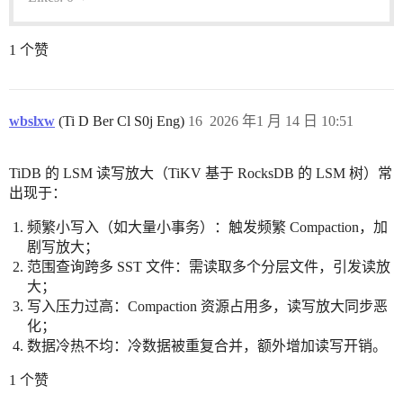
1 个赞
wbslxw
(Ti D Ber Cl S0j Eng)
16
2026 年1 月 14 日 10:51
TiDB 的 LSM 读写放大（TiKV 基于 RocksDB 的 LSM 树）常
出现于：
频繁小写入（如大量小事务）：触发频繁 Compaction，加
剧写放大；
范围查询跨多 SST 文件：需读取多个分层文件，引发读放
大；
写入压力过高：Compaction 资源占用多，读写放大同步恶
化；
数据冷热不均：冷数据被重复合并，额外增加读写开销。
1 个赞