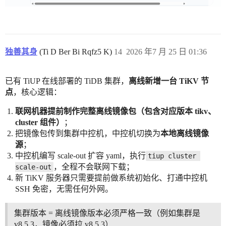
独善其身
(Ti D Ber Bi Rqfz5 K)
14
2026 年7 月 25 日 01:36
已有 TiUP 在线部署的 TiDB 集群，
离线新增一台 TiKV 节
点
，核心逻辑：
联网机器提前制作完整离线镜像包（包含对应版本 tikv、
cluster 组件）
；
把镜像包传到集群中控机，中控机切换为
本地离线镜像
源
；
中控机编写 scale-out 扩容 yaml，执行
tiup cluster 
，全程不会联网下载；
scale-out
新 TiKV 服务器只需要提前做系统初始化、打通中控机
SSH 免密，无需任何外网。
集群版本 = 离线镜像版本必须严格一致（例如集群是
v8.5.3，镜像必须拉 v8.5.3）