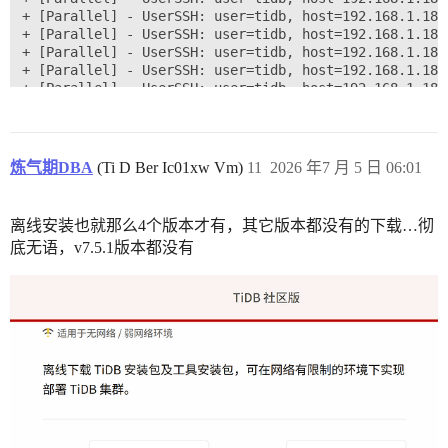
+ [Parallel] - UserSSH: user=tidb, host=192.168.1.180

+ [Parallel] - UserSSH: user=tidb, host=192.168.1.180

+ [Parallel] - UserSSH: user=tidb, host=192.168.1.183

+ [Parallel] - UserSSH: user=tidb, host=192.168.1.184

+ [Parallel] - UserSSH: user=tidb, host=192.168.1.189

+ [Parallel] - UserSSH: user=tidb, host=192.168.1.188

+ Download TiDB components

  - Download tiflash:v7.5.1 (linux/amd64) ... Done

  - Download node_exporter: (linux/amd64) ... Error

炼气期DBA
(Ti D Ber Ic01xw Vm)
11
2026 年7 月 5 日 06:01
  - Download blackbox_exporter: (linux/amd64) ... Erro
Error: fetch /timestamp.json from mirror(https://tiup
离线安装也就那么4个版本才有，其它版本都没有的下载…彻
底无语，v7.5.1版本都没有