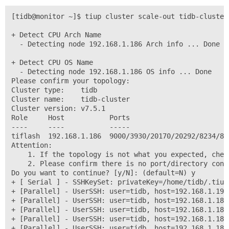
[tidb@monitor ~]$ tiup cluster scale-out tidb-cluster
+ Detect CPU Arch Name

  - Detecting node 192.168.1.186 Arch info ... Done

+ Detect CPU OS Name

  - Detecting node 192.168.1.186 OS info ... Done

Please confirm your topology:

Cluster type:    tidb

Cluster name:    tidb-cluster

Cluster version: v7.5.1

Role     Host           Ports                        
----     ----           -----                        
tiflash  192.168.1.186  9000/3930/20170/20292/8234/81
Attention:

    1. If the topology is not what you expected, check
    2. Please confirm there is no port/directory conf
Do you want to continue? [y/N]: (default=N) y

+ [ Serial ] - SSHKeySet: privateKey=/home/tidb/.tiup
+ [Parallel] - UserSSH: user=tidb, host=192.168.1.190

+ [Parallel] - UserSSH: user=tidb, host=192.168.1.181

+ [Parallel] - UserSSH: user=tidb, host=192.168.1.182

+ [Parallel] - UserSSH: user=tidb, host=192.168.1.187

+ [Parallel] - UserSSH: user=tidb, host=192.168.1.180
