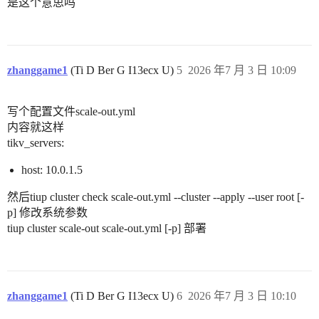
是这个意思吗
zhanggame1
(Ti D Ber G I13ecx U)
5
2026 年7 月 3 日 10:09
写个配置文件scale-out.yml
内容就这样
tikv_servers:
host: 10.0.1.5
然后tiup cluster check scale-out.yml --cluster --apply --user root [-
p] 修改系统参数
tiup cluster scale-out scale-out.yml [-p] 部署
zhanggame1
(Ti D Ber G I13ecx U)
6
2026 年7 月 3 日 10:10