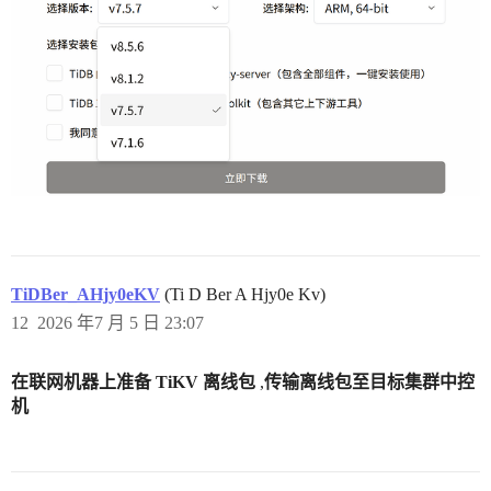
TiDBer_AHjy0eKV
(Ti D Ber A Hjy0e Kv)
12
2026 年7 月 5 日 23:07
在联网机器上准备 TiKV 离线包
,
传输离线包至目标集群中控
机