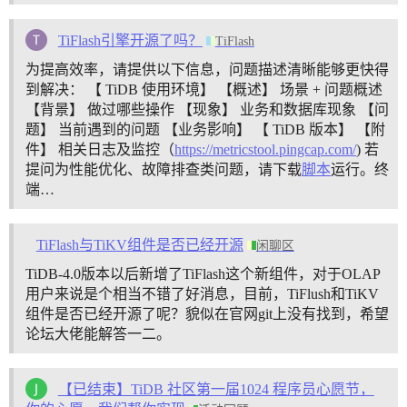
TiFlash引擎开源了吗？
TiFlash
为提高效率，请提供以下信息，问题描述清晰能够更快得
到解决： 【 TiDB 使用环境】 【概述】 场景 + 问题概述
【背景】 做过哪些操作 【现象】 业务和数据库现象 【问
题】 当前遇到的问题 【业务影响】 【 TiDB 版本】 【附
件】 相关日志及监控（
https://metricstool.pingcap.com/
) 若
提问为性能优化、故障排查类问题，请下载
脚本
运行。终
端…
TiFlash与TiKV组件是否已经开源
闲聊区
TiDB-4.0版本以后新增了TiFlash这个新组件，对于OLAP
用户来说是个相当不错了好消息，目前，TiFlush和TiKV
组件是否已经开源了呢？貌似在官网git上没有找到，希望
论坛大佬能解答一二。
【已结束】TiDB 社区第一届1024 程序员心愿节，