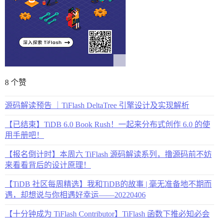
8 个赞
源码解读预告 ｜TiFlash DeltaTree 引擎设计及实现解析
【已结束】TiDB 6.0 Book Rush！一起来分布式创作 6.0 的使
用手册吧！
【报名倒计时】本周六 TiFlash 源码解读系列，撸源码前不妨
来看看背后的设计原理！
【TiDB 社区每周精选】我和TiDB的故事 | 毫无准备地不期而
遇，却想说与你相遇好幸运——20220406
【十分钟成为 TiFlash Contributor】TiFlash 函数下推必知必会