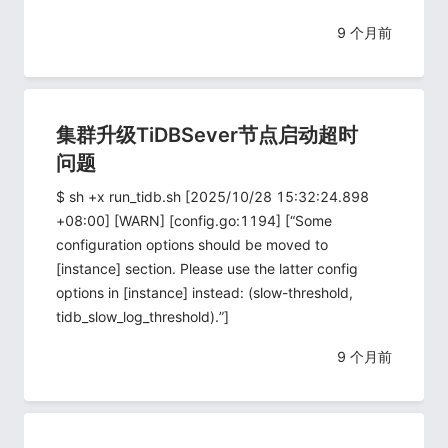
9 个月前
集群升级TiDBSever节点启动超时
问题
$ sh +x run_tidb.sh [2025/10/28 15:32:24.898
+08:00] [WARN] [config.go:1194] [“Some
configuration options should be moved to
[instance] section. Please use the latter config
options in [instance] instead: (slow-threshold,
tidb_slow_log_threshold).”]
9 个月前