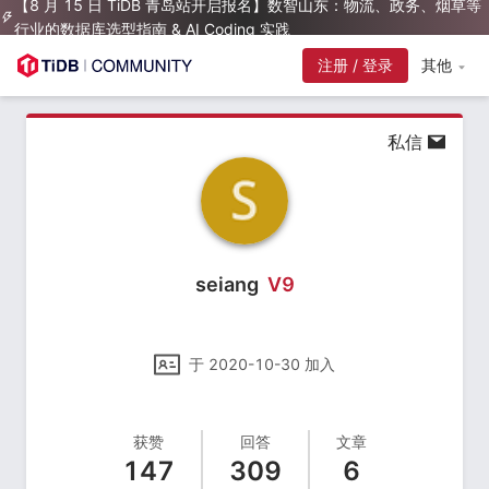
【8 月 15 日 TiDB 青岛站开启报名】数智山东：物流、政务、烟草等
行业的数据库选型指南 & AI Coding 实践
注册 / 登录
其他
私信
seiang
V
9
于
2020-10-30
加入
获赞
回答
文章
147
309
6