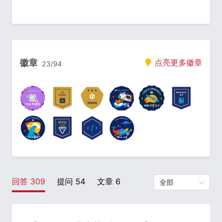
徽章
点亮更多徽章
23
/
94
回答
309
提问
54
文章
6
全部