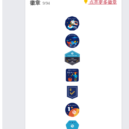
点亮更多徽章
徽章
9
/
94