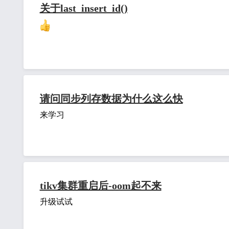
关于last_insert_id()
请问同步列存数据为什么这么快
来学习
tikv集群重启后-oom起不来
升级试试