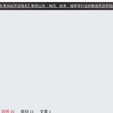
 TiDB 青岛站开启报名】数智山东：物流、政务、烟草等行业的数据库选型指南 & 
回答
61
提问
11
文章
1