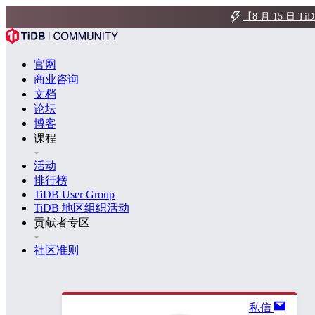
【8 月 15 日
官网
商业咨询
文档
论坛
博客
课程
活动
排行榜
TiDB User Group
TiDB 地区组织活动
贡献者专区
社区准则
私信