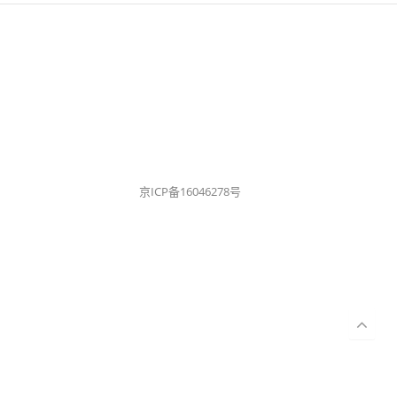
京ICP备16046278号