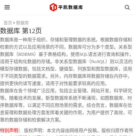
首页
数据库
数据库 第12页
数据库是一种用于组织、存储和管理数据的系统。根据数据存储和
检索的方式以及应用场景的不同，数据库可分为多个类型。关系型
数据库（RDBMS）基于表格结构，使用SQL语言进行查询和操作，
适用于结构化数据的存储。非关系型数据库（NoSQL）则以灵活的
模型存储数据，包括文档型、键值型、列族型和图型数据库，适用
于不同类型的数据需求。另外，内存数据库将数据存储在内存中，
提供更快的读写速度，适用于对性能要求较高的应用。
数据库在各个领域广泛应用，包括企业管理、网站开发、科学研究
等。随着技术的发展，新型数据库系统不断涌现，如图数据库、时
序数据库等，以满足不同应用场景的需求。综合而言，数据库在信
息管理和数据处理方面发挥着关键的作用，为用户提供了高效、可
靠的数据存储和检索解决方案。
特别声明：
版权声明：本文内容由网络用户投稿，版权归原作者所