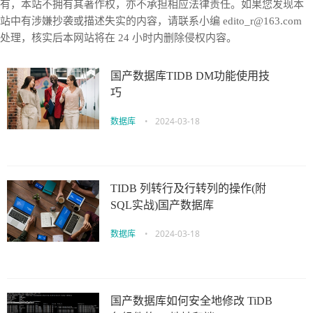
有，本站不拥有其著作权，亦不承担相应法律责任。如果您发现本
站中有涉嫌抄袭或描述失实的内容，请联系小编 edito_r@163.com
处理，核实后本网站将在 24 小时内删除侵权内容。
国产数据库TIDB DM功能使用技
巧
数据库
•
2024-03-18
TIDB 列转行及行转列的操作(附
SQL实战)国产数据库
数据库
•
2024-03-18
国产数据库如何安全地修改 TiDB