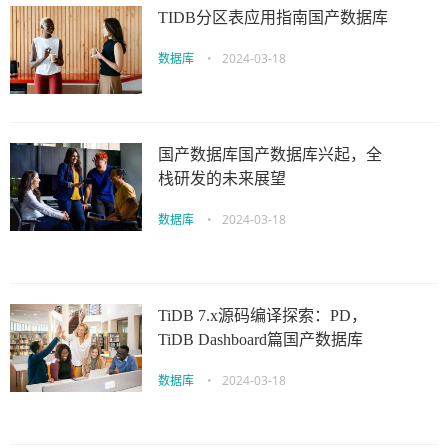
TIDB分区表应用指南国产数据库
数据库
•
2024-03-18
国产数据库国产数据库兴起，全
栈研发的未来展望
数据库
•
2024-03-18
TiDB 7.x源码编译探索：PD，
TiDB Dashboard篇国产数据库
数据库
•
2024-03-18