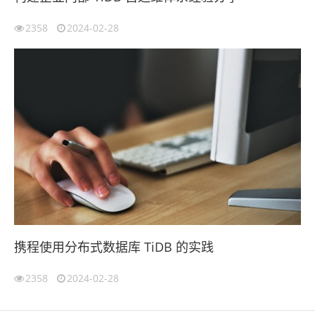
2358
2024-02-28
携程使用分布式数据库 TiDB 的实践
2358
2024-02-28