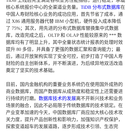
TiDB 上线后完全满足各项业务性能指标，运行稳定，承载
核心系统报价中心的全渠道业务量。
TiDB 分布式数据库
在
中国人寿财险核心业务的成功应用，首先节省了成本，通
过 X86 通用服务器代替 IBM 小型机，硬件投入成本降低
了 75%；其次，用先进的分布式数据库替换集中式数据
库，改造完成之后，OLTP 和 OLAP 性能较原来的 *** 数
据库均有了明显上升，其中全量状态统计报表的处理时效
提升 80 多倍，并具备了更强的数据汇聚和查询能力；最
后，通过开放架构实现了安全可控，初步打造了中国人寿
财险的自主创新体系，并不断演进，为后续异地双活改造
奠定了坚实的技术基础。
目前，国内金融机构的重要业务系统仍在使用国外成熟的
商业数据库，而国产数据库从成熟度和稳定性上还需要进
行持续的打磨。
数据库技术的发展
离不开新兴技术和业务
场景的融合，因此不必局限于传统数据库的技术锁定。在
产业变革加速的今天，中国数据库厂商应加大核心技术攻
关力度，提升产品创新性和影响力，加强知识产权保护，
探索变道超车的发展道路，逐步形成技术引领、生态完