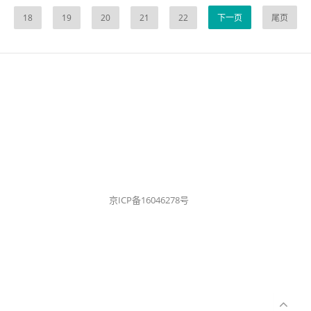
18
19
20
21
22
下一页
尾页
京ICP备16046278号