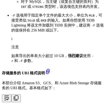
对于 MySQL，当主键（或复合主键的首列）为
或
类型时，该选项也支持表内并发。
INT
STRING
选项用于指定单个文件的最大大小，单位为
，可
-F
MiB
接受类似
或
的输入。如果你想使用 TiDB
5GiB
8KB
Lightning 将该文件加载到 TiDB 实例中，建议将
选项
-F
的值保持在 256 MiB 或以下。
i
注意
如果导出的单表大小超过 10 GB，
强烈建议
使用
-
和
参数。
r
-F
存储服务的 URI 格式说明
本部分介绍 Amazon S3、GCS、和 Azure Blob Storage 存储服
务的 URI 格式。基本格式如下：