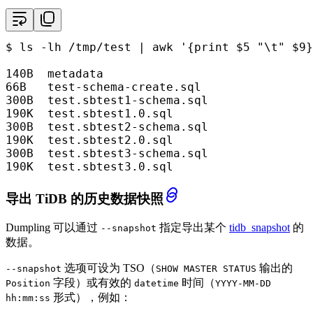
$ 
ls
 -lh /tmp/test | awk 
'{print $5 "\t" $9}
140B  metadata

66B   test-schema-create.sql

300B  test.sbtest1-schema.sql

190K  test.sbtest1.0.sql

300B  test.sbtest2-schema.sql

190K  test.sbtest2.0.sql

300B  test.sbtest3-schema.sql

190K  test.sbtest3.0.sql
导出 TiDB 的历史数据快照
Dumpling 可以通过
指定导出某个
tidb_snapshot
的
--snapshot
数据。
选项可设为 TSO（
输出的
--snapshot
SHOW MASTER STATUS
字段）或有效的
时间（
Position
datetime
YYYY-MM-DD
形式），例如：
hh:mm:ss