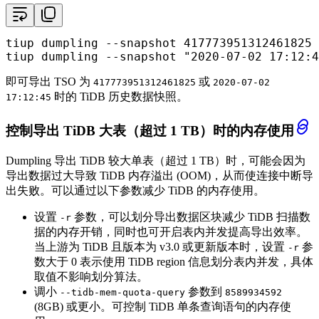
tiup dumpling --snapshot 417773951312461825

tiup dumpling --snapshot 
"2020-07-02 17:12:4
即可导出 TSO 为
或
417773951312461825
2020-07-02
时的 TiDB 历史数据快照。
17:12:45
控制导出 TiDB 大表（超过 1 TB）时的内存使用
Dumpling 导出 TiDB 较大单表（超过 1 TB）时，可能会因为
导出数据过大导致 TiDB 内存溢出 (OOM)，从而使连接中断导
出失败。可以通过以下参数减少 TiDB 的内存使用。
设置
参数，可以划分导出数据区块减少 TiDB 扫描数
-r
据的内存开销，同时也可开启表内并发提高导出效率。
当上游为 TiDB 且版本为 v3.0 或更新版本时，设置
参
-r
数大于 0 表示使用 TiDB region 信息划分表内并发，具体
取值不影响划分算法。
调小
参数到
--tidb-mem-quota-query
8589934592
(8GB) 或更小。可控制 TiDB 单条查询语句的内存使