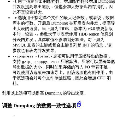
用于指定导出的线程数。增加线程数会增加 Dumpling
-t
并发度提高导出速度，但也会加大数据库内存消耗，因
此不宜设置过大。
选项用于指定单个文件的最大记录数，或者说，数据
-r
库中的行数。开启后 Dumpling 会开启表内并发，提高导
出大表的速度。当上游为 TiDB 且版本为 v3.0 或更新版
本时，设置
参数大于 0 表示使用 TiDB region 信息划
-r
分表内并发，具体取值不影响划分算法。对上游为
MySQL 且表的主键或复合主键首列是 INT 的场景，该
参数也有表内并发效果。
选项可以用于压缩导出的数据，
--compress <format>
支持
、
、
压缩算法。压缩可以显著降低
gzip
snappy
zstd
导出数据的大小，同时如果存储的写入 I/O 带宽不足，
可以使用该选项来加速导出。但该选项也有副作用，由
于该选项会对每个文件单独压缩，因此会增加 CPU 消
耗。
利用以上选项可以提高 Dumpling 的导出速度。
调整 Dumpling 的数据一致性选项
i