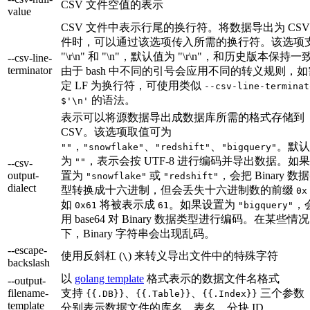
CSV 文件空值的表示
value
CSV 文件中表示行尾的换行符。将数据导出为 CSV
件时，可以通过该选项传入所需的换行符。该选项
"\r\n" 和 "\n"，默认值为 "\r\n"，和历史版本保持一
--csv-line-
terminator
由于 bash 中不同的引号会应用不同的转义规则，
定 LF 为换行符，可使用类似
--csv-line-terminat
的语法。
$'\n'
表示可以将源数据导出成数据库所需的格式存储到
CSV。该选项取值可为
，
、
、
。默认
""
"snowflake"
"redshift"
"bigquery"
为
，表示会按 UTF-8 进行编码并导出数据。如
""
--csv-
output-
置为
或
，会把 Binary 数
"snowflake"
"redshift"
dialect
型转换成十六进制，但会丢失十六进制数的前缀
0x
如
将被表示成
。如果设置为
，
0x61
61
"bigquery"
用 base64 对 Binary 数据类型进行编码。在某些情况
下，Binary 字符串会出现乱码。
--escape-
使用反斜杠 (
) 来转义导出文件中的特殊字符
\
backslash
以
golang template
格式表示的数据文件名格式
--output-
filename-
支持
、
、
三个参数
{{.DB}}
{{.Table}}
{{.Index}}
template
分别表示数据文件的库名、表名、分块 ID