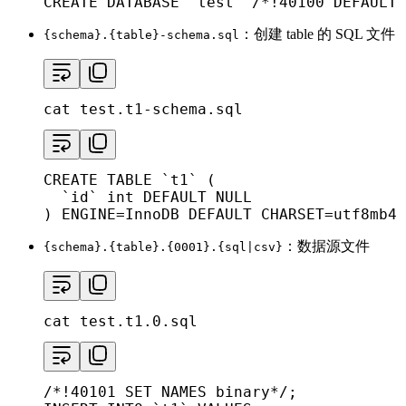
CREATE DATABASE `
test
` /*!40100 DEFAULT 
：创建 table 的 SQL 文件
{schema}.{table}-schema.sql
cat
 test.t1-schema.sql
CREATE TABLE `t1` (

  `
id
` int DEFAULT NULL

) ENGINE=InnoDB DEFAULT CHARSET=utf8mb4 
：数据源文件
{schema}.{table}.{0001}.{sql|csv}
cat
 test.t1.0.sql
/*!40101 SET NAMES binary*/;
