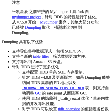
注意
平凯星辰 之前维护的 Mydumper 工具 fork 自
mydumper project
，针对 TiDB 的特性进行了优化。
从 v7.5.0 开始，
Mydumper
废弃，其绝大部分功能
已经被
Dumpling
取代，强烈建议切换到
Dumpling。
Dumpling 具有以下优势：
支持导出多种数据形式，包括 SQL/CSV。
支持全新的
table-filter
，筛选数据更加方便。
支持导出到 Amazon S3 云盘。
针对 TiDB 进行了更多优化：
支持配置 TiDB 单条 SQL 内存限制。
针对 TiDB v4.0.0 及更新版本，如果 Dumpling 能够
访问 TiDB 集群的 PD 地址以及
表，则支持自
INFORMATION_SCHEMA.CLUSTER_INFO
动调整
GC
的 safe point 从而阻塞 GC。
使用 TiDB 的隐藏列
优化了单表内数
_tidb_rowid
据的并发导出性能。
对于 TiDB 可以设置
tidb_snapshot
的值指定备份数