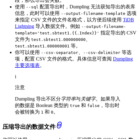
段，那么导出会失败。
使用
配置导出时，Dumpling 无法获知导出的表库
--sql
信息，此时可以使用
选项
--output-filename-template
来指定 CSV 文件的文件名格式，以方便后续使用
TiDB
Lightning
导入数据文件。例如
--output-filename-
指定导出的 CSV
template='test.sbtest1.{{.Index}}'
文件为
、
test.sbtest1.000000000
等。
test.sbtest1.000000001
你可以使用
、
等选
--csv-separator
--csv-delimiter
项，配置 CSV 文件的格式。具体信息可查阅
Dumpling
主要选项表
。
i
注意
Dumpling 导出不区分
字符串
与
关键字
。如果导入
的数据是 Boolean 类型的
和
，导出时
true
false
会被转换为
和
。
1
0
压缩导出的数据文件