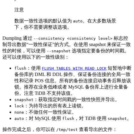
注意
数据一致性选项的默认值为
。在大多数场景
auto
下，你不需要调整该选项。
Dumpling 通过
标志控
--consistency <consistency level>
制导出数据“一致性保证”的方式。在使用 snapshot 来保证一致
性的时候，可以使用
选项指定要备份的时间戳。
--snapshot
还可以使用以下的一致性级别：
：使用
短暂地中断
flush
FLUSH TABLES WITH READ LOCK
备份库的 DML 和 DDL 操作、保证备份连接的全局一致
性和记录 POS 信息。所有的备份连接启动事务后释放该
锁。推荐在业务低峰或者 MySQL 备份库上进行全量备
份。注意 TiDB 不支持该值。
：获取指定时间戳的一致性快照并导出。
snapshot
：为待导出的所有表上读锁。
lock
：不做任何一致性保证。
none
：对 MySQL 使用
，对 TiDB 使用
。
auto
flush
snapshot
操作完成之后，你可以在
查看导出的文件：
/tmp/test