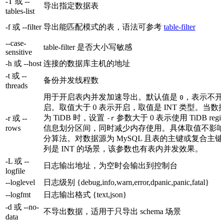
-T 或 --
导出指定数据表
tables-list
-f 或 --filter
导出能匹配模式的表，语法可参考
table-filter
--case-
table-filter 是否大小写敏感
sensitive
-h 或 --host
连接的数据库主机的地址
-t 或 --
备份并发线程数
threads
用于开启表内并发加速导出。默认值是
，表示不
0
启。取值大于 0 表示开启，取值是 INT 类型。当
为 TiDB 时，设置
参数大于 0 表示使用 TiDB regi
-r 或 --
-r
rows
信息划分区间，同时减少内存使用。具体取值不影
分算法。对数据源为 MySQL 且表的主键或复合主
列是 INT 的场景，该参数也有表内并发效果。
-L 或 --
日志输出地址，为空时会输出到控制台
logfile
--loglevel
日志级别 {debug,info,warn,error,dpanic,panic,fatal}
--logfmt
日志输出格式 {text,json}
-d 或 --no-
不导出数据，适用于只导出 schema 场景
data