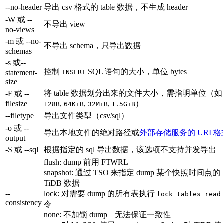
--no-header
导出 csv 格式的 table 数据，不生成 header
-W 或 --
不导出 view
no-views
-m 或 --no-
不导出 schema，只导出数据
schemas
-s 或--
控制
SQL 语句的大小，单位 bytes
statement-
INSERT
size
将 table 数据划分出来的文件大小，需指明单位（如
-F 或 --
filesize
,
,
,
）
128B
64KiB
32MiB
1.5GiB
--filetype
导出文件类型（csv/sql）
-o 或 --
导出本地文件的绝对路径或
外部存储服务的 URI 格
output
-S 或 --sql
根据指定的 sql 导出数据，该选项不支持并发导出
flush: dump 前用 FTWRL
snapshot: 通过 TSO 来指定 dump 某个快照时间点的
TiDB 数据
--
lock: 对需要 dump 的所有表执行
lock tables read
consistency
令
none: 不加锁 dump，无法保证一致性