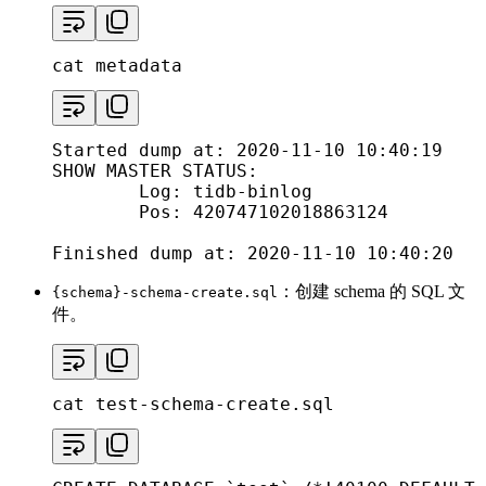
cat
 metadata
Started dump at: 2020-11-10 10:40:19

SHOW MASTER STATUS:

        Log: tidb-binlog

        Pos: 420747102018863124

Finished dump at: 2020-11-10 10:40:20
：创建 schema 的 SQL 文
{schema}-schema-create.sql
件。
cat
 test-schema-create.sql