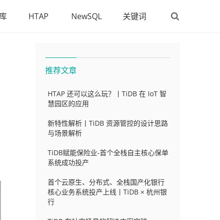
库
HTAP
NewSQL
关键词
推荐文章
HTAP 还可以这么玩？丨TiDB 在 IoT 智
慧园区的应用
新特性解析丨TiDB 资源管控的设计思路
与场景解析
TiDB赋能保险业-首个全栈自主核心保单
系统成功投产
首个云原生、分布式、全栈国产化银行
核心业务系统投产上线丨TiDB × 杭州银
行